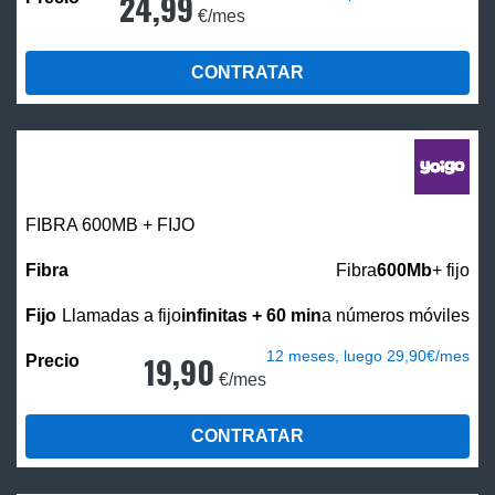
24,99
€/mes
CONTRATAR
FIBRA 600MB + FIJO
Fibra
600Mb
+ fijo
Llamadas a fijo
infinitas + 60 min
a números móviles
12 meses, luego 29,90€/mes
19,90
€/mes
CONTRATAR