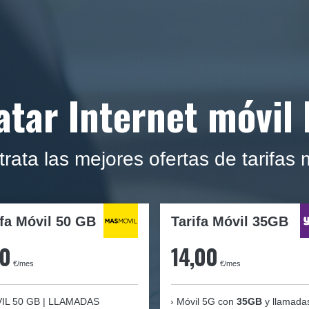
atar Internet móvil 
rata las mejores ofertas de tarifas 
ifa Móvil
50 GB
Tarifa Móvil 35GB
90
14,00
€/mes
€/mes
IL 50 GB | LLAMADAS
Móvil 5G con
35GB
y llamada