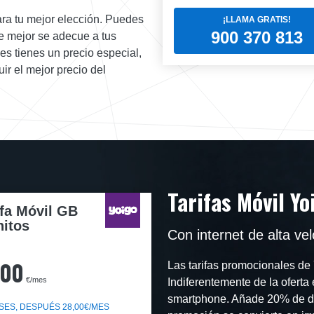
ara tu mejor elección. Puedes
¡LLAMA GRATIS!
900 370 813
ue mejor se adecue a tus
s tienes un precio especial,
r el mejor precio del
Tarifas Móvil Yo
ifa Móvil GB
nitos
Con internet de alta ve
,00
Las tarifas promocionales de 
€/mes
Indiferentemente de la oferta 
smartphone. Añade 20% de des
SES, DESPUÉS 28,00€/MES