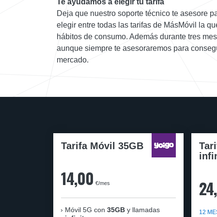
Te ayudamos a elegir tu tarifa
Deja que nuestro soporte técnico te asesore p
elegir entre todas las tarifas de MásMóvil la q
hábitos de consumo. Además durante tres mese
aunque siempre te asesoraremos para consegui
mercado.
Tarifa Móvil 35GB
Tar
infi
14,00
24
€/mes
Móvil 5G con
35GB
y llamadas
12 ME