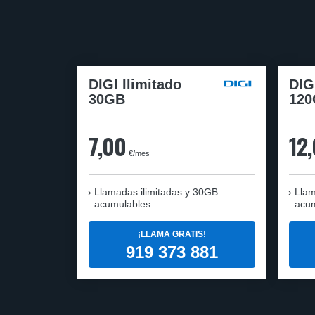
DIGI Ilimitado
DIG
30GB
12
7,00
12
€/mes
Llamadas ilimitadas y 30GB
Llam
acumulables
acu
¡LLAMA GRATIS!
919 373 881