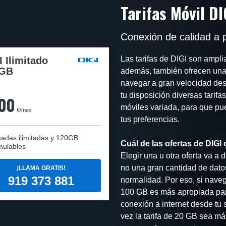
Tarifas Móvil DI
Conexión de calidad a 
Las tarifas de DIGI son ampl
I Ilimitado
0GB
además, también ofrecen una
navegar a gran velocidad des
tu disposición diversas tarifa
,00
móviles variada, para que pu
€/mes
tus preferencias.
adas ilimitadas y 120GB
Cuál de las ofertas de DIGI 
mulables
Elegir una u otra oferta va a 
no una gran cantidad de dato
¡LLAMA GRATIS!
919 373 881
normalidad. Por eso, si naveg
100 GB es más apropiada para 
conexión a internet desde tu
vez la tarifa de 20 GB sea m