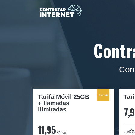
Contr
Cont
Tarifa Móvil 25GB
Tar
+ llamadas
7,
ilimitadas
11,95
MÓV
€/mes