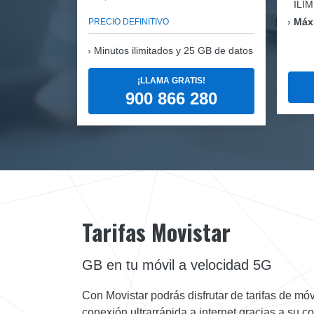
ILI
Máx
PRECIO DEFINITIVO
Minutos ilimitados y 25 GB de datos
¡LLAMA GRATIS!
900 866 280
Tarifas Movistar
GB en tu móvil a velocidad 5G
Con Movistar podrás disfrutar de tarifas de móv
conexión ultrarrápida a internet gracias a su 