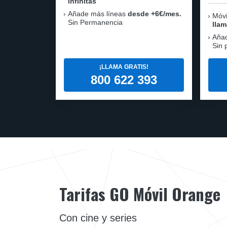
infinitas
Añade más líneas
desde +6€/mes.
Móvi
Sin Permanencia
llam
Aña
Sin 
¡LLAMA GRATIS!
800 622 393
Tarifas GO Móvil Orange
Con cine y series