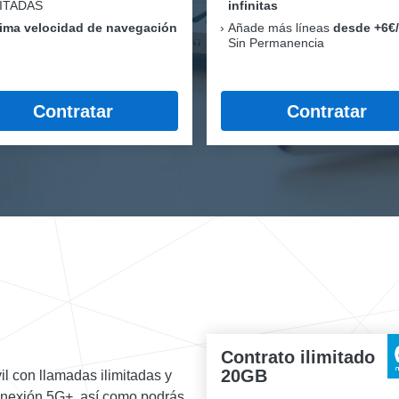
MITADAS
infinitas
ima velocidad de navegación
Añade más líneas
desde +6€
Sin Permanencia
Contratar
Contratar
Contrato ilimitado
20GB
il con llamadas ilimitadas y
conexión 5G+, así como podrás