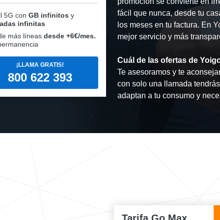
promoción se convierte en irr
fácil que nunca, desde tu ca
l 5G con
GB infinitos
y
adas infinitas
los meses en tu factura. En Y
de más líneas
desde +6€/mes.
mejor servicio y más transpa
permanencia
Cuál de las ofertas de Yoigo
¡LLAMA GRATIS!
Te asesoramos y te aconsejam
800 622 393
con solo una llamada tendrás 
adaptan a tu consumo y nece
Tarifa Go Max