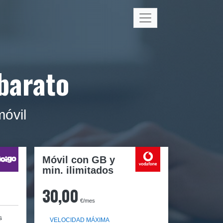
barato
móvil
Móvil con GB y
min. ilimitados
30,00
€/mes
s
VELOCIDAD MÁXIMA