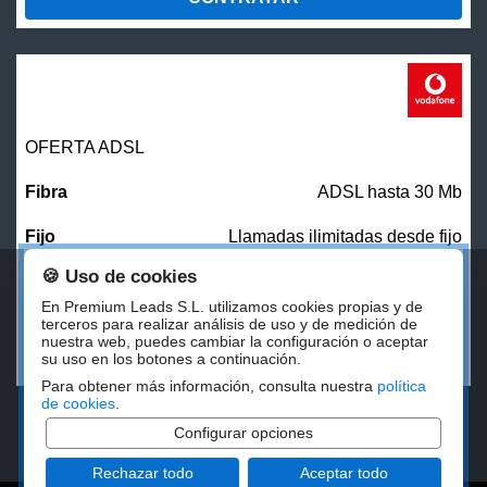
OFERTA ADSL
ADSL hasta 30 Mb
Llamadas ilimitadas desde fijo
🍪 Uso de cookies
31,00
€/mes
En Premium Leads S.L. utilizamos cookies propias y de
terceros para realizar análisis de uso y de medición de
nuestra web, puedes cambiar la configuración o aceptar
CONTRATAR
su uso en los botones a continuación.
Para obtener más información, consulta nuestra
política
de cookies
.
Configurar opciones
Rechazar todo
Aceptar todo