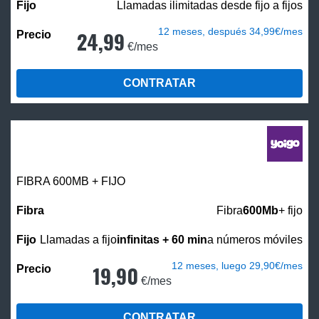
Llamadas ilimitadas desde fijo a fijos
12 meses, después 34,99€/mes
24,99
€/mes
CONTRATAR
FIBRA 600MB + FIJO
Fibra
600Mb
+ fijo
Llamadas a fijo
infinitas + 60 min
a números móviles
12 meses, luego 29,90€/mes
19,90
€/mes
CONTRATAR