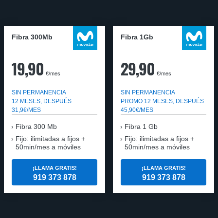
Fibra 300Mb
Fibra 1Gb
19,90
29,90
€/mes
€/mes
SIN PERMANENCIA
SIN PERMANENCIA
12 MESES, DESPUÉS
PROMO 12 MESES, DESPUÉS
31,9€/MES
45,90€/MES
Fibra
300 Mb
Fibra
1 Gb
Fijo: ilimitadas a fijos +
Fijo: ilimitadas a fijos +
50min/mes a móviles
50min/mes a móviles
¡LLAMA GRATIS!
¡LLAMA GRATIS!
919 373 878
919 373 878