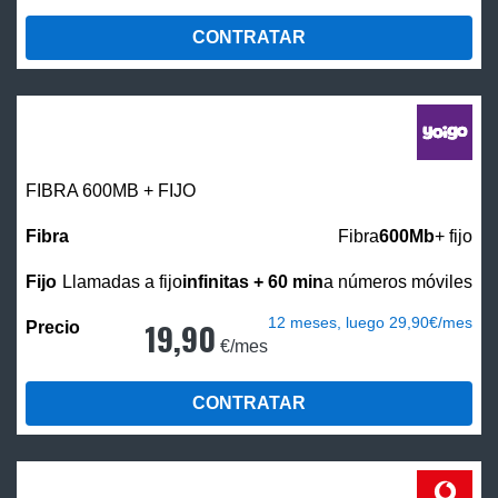
CONTRATAR
FIBRA 600MB + FIJO
Fibra
600Mb
+ fijo
Llamadas a fijo
infinitas + 60 min
a números móviles
12 meses, luego 29,90€/mes
19,90
€/mes
CONTRATAR