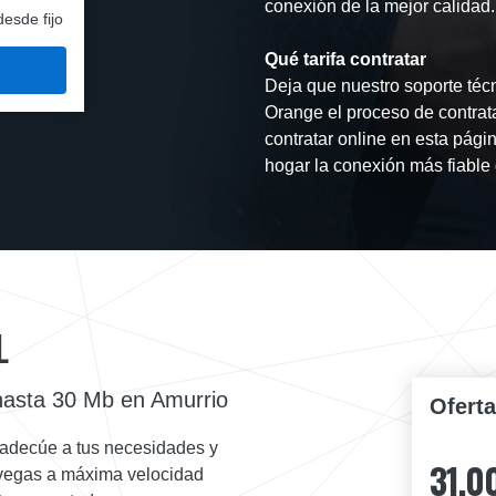
conexión de la mejor calidad.
desde fijo
Qué tarifa contratar
Deja que nuestro soporte técn
Orange el proceso de contrat
contratar online en esta págin
hogar la conexión más fiable 
L
 hasta 30 Mb en Amurrio
Ofert
 adecúe a tus necesidades y
31,0
navegas a máxima velocidad