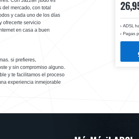
eres. Con Jazztel ¡todo es
26,9
s del mercado, con total
odos y cada uno de los días
 ofrecerte servicio
ADSL ha
nternet en casa a buen
Pagas p
as. si prefieres,
oste y sin compromiso alguno.
le y te facilitamos el proceso
 una experiencia inmejorable