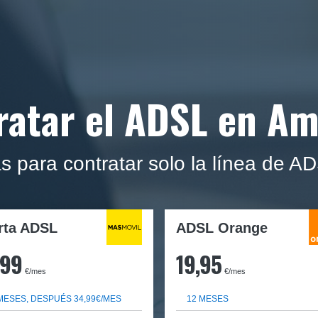
ratar el ADSL en Am
s para contratar solo la línea de A
rta ADSL
ADSL Orange
,99
19,95
€/mes
€/mes
MESES, DESPUÉS 34,99€/MES
12 MESES