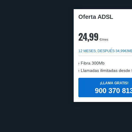
Oferta ADSL
24,99
€/mes
12 MESES, DESPUÉS 34,99€/M
Fibra 300Mb
Llamadas ilimitadas desde fi
¡LLAMA GRATIS!
900 370 81