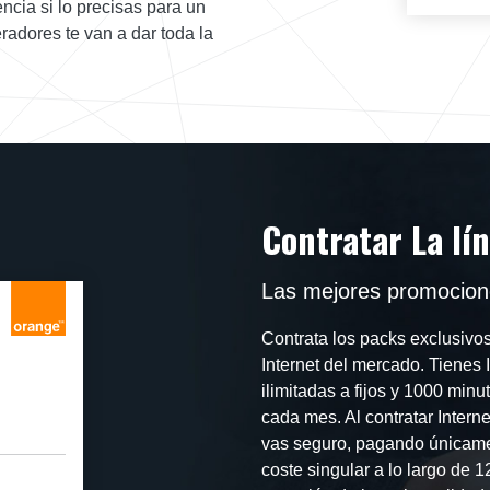
ncia si lo precisas para un
radores te van a dar toda la
Contratar La lí
Las mejores promocione
Contrata los packs exclusivo
Internet del mercado. Tienes I
ilimitadas a fijos y 1000 min
cada mes. Al contratar Intern
vas seguro, pagando únicame
coste singular a lo largo de 