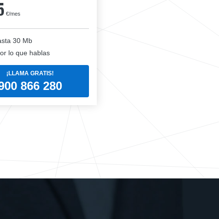
5
€/mes
sta 30 Mb
or lo que hablas
¡LLAMA GRATIS!
900 866 280