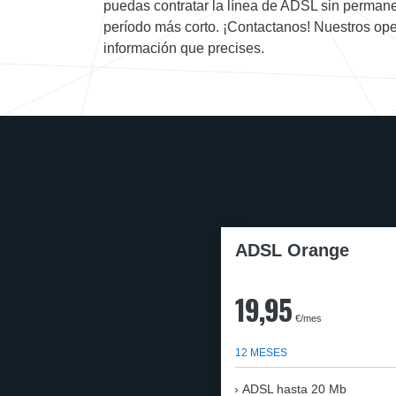
puedas contratar la línea de ADSL sin permane
período más corto. ¡Contactanos! Nuestros ope
información que precises.
ADSL Orange
19,95
€/mes
12 MESES
ADSL hasta 20 Mb