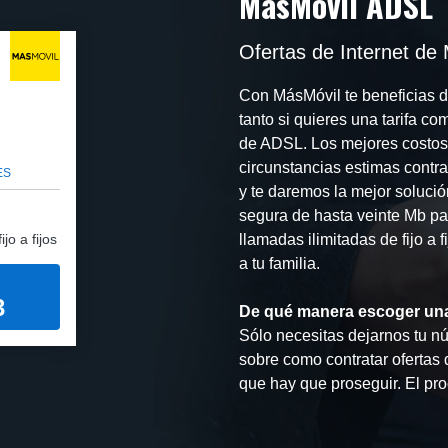
MásMóvil ADSL
Ofertas de Internet de
Con MásMóvil te beneficias de
tanto si quieres una tarifa c
de ADSL. Los mejores costos l
circunstancias estimas contra
ES
y te daremos la mejor soluci
segura de hasta veinte Mb par
jo a fijos
llamadas ilimitadas de fijo a 
a tu familia.
3
De qué manera escoger una
Sólo necesitas dejarnos tu nú
sobre como contratar ofertas 
que hay que proseguir. El pro