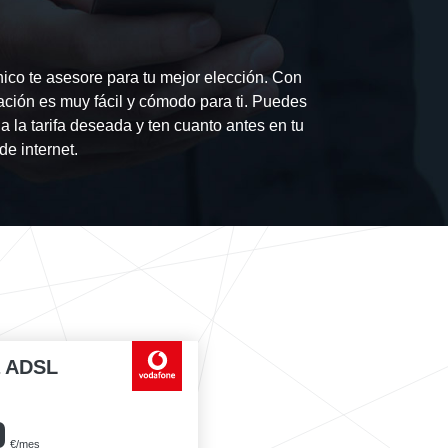
ico te asesore para tu mejor elección. Con
ación es muy fácil y cómodo para ti. Puedes
a la tarifa deseada y ten cuanto antes en tu
de internet.
a ADSL
0
€/mes