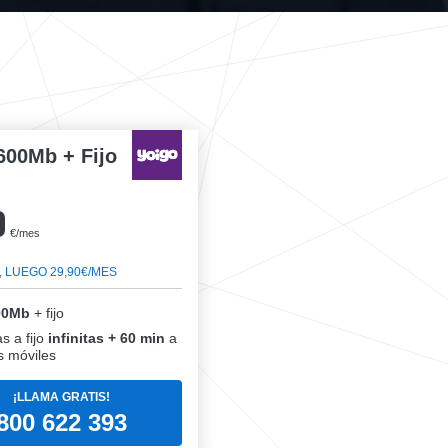
600Mb + Fijo
0
€/mes
, LUEGO 29,90€/MES
00Mb
+ fijo
s a fijo
infinitas + 60 min
a
 móviles
¡LLAMA GRATIS!
800 622 393