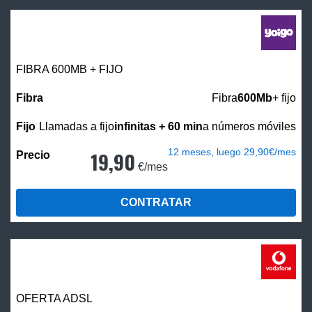
FIBRA 600MB + FIJO
Fibra
600Mb
+ fijo
Llamadas a fijo
infinitas + 60 min
a números móviles
12 meses, luego 29,90€/mes
19,90
€/mes
CONTRATAR
OFERTA ADSL