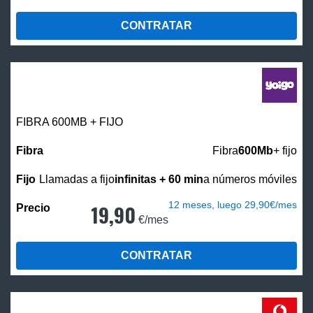
CONTRATAR
FIBRA 600MB + FIJO
Fibra
600Mb
+ fijo
Llamadas a fijo
infinitas + 60 min
a números móviles
12 meses, luego 29,90€/mes
19,90
€/mes
CONTRATAR