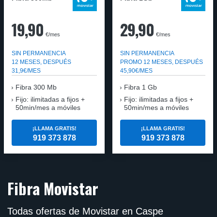
19,90
29,90
€/mes
€/mes
SIN PERMANENCIA
SIN PERMANENCIA
12 MESES, DESPUÉS
PROMO 12 MESES, DESPUÉS
31,9€/MES
45,90€/MES
Fibra
300 Mb
Fibra
1 Gb
Fijo: ilimitadas a fijos +
Fijo: ilimitadas a fijos +
50min/mes a móviles
50min/mes a móviles
¡LLAMA GRATIS!
¡LLAMA GRATIS!
919 373 878
919 373 878
Fibra Movistar
Todas ofertas de Movistar en Caspe