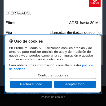
OFERTA ADSL
ADSL hasta 30 Mb
Llamadas ilimitadas desde fijo
🍪 Uso de cookies
31,00
€/mes
En Premium Leads S.L. utilizamos cookies propias y de
terceros para realizar análisis de uso y de medición de
nuestra web, puedes cambiar la configuración o aceptar
CONTRATAR
su uso en los botones a continuación.
Para obtener más información, consulta nuestra
política
de cookies
.
Configurar opciones
Rechazar todo
Aceptar todo
Contratar Fibra Óptica
|
Aviso legal
|
Politica de privacidad
|
Politica de cookies