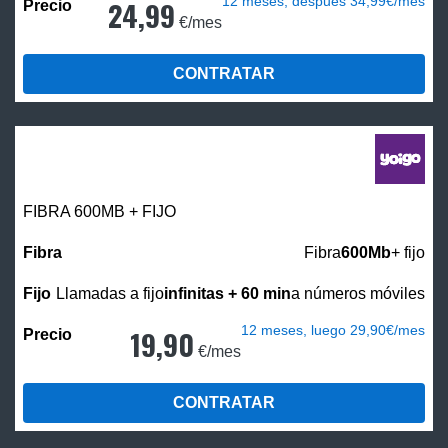
12 meses, después 34,99€/mes
24,99
€/mes
CONTRATAR
FIBRA 600MB + FIJO
Fibra
600Mb
+ fijo
Llamadas a fijo
infinitas + 60 min
a números móviles
12 meses, luego 29,90€/mes
19,90
€/mes
CONTRATAR