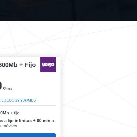
600Mb + Fijo
0
€/mes
, LUEGO 29,90€/MES
00Mb
+ fijo
s a fijo
infinitas + 60 min
a
 móviles