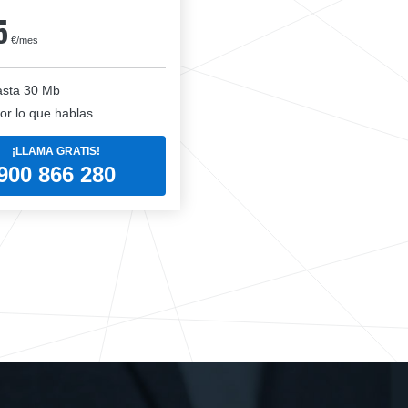
5
€/mes
sta 30 Mb
or lo que hablas
¡LLAMA GRATIS!
900 866 280