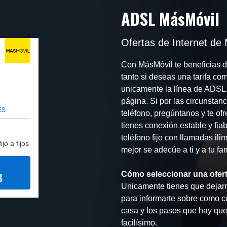
ADSL MásMóvil
Ofertas de Internet de
Con MásMóvil te beneficias de
tanto si deseas una tarifa co
unicamente la línea de ADSL.
página. Si por las circunstan
ES
teléfono, pregúntanos y te of
tienes conexión estable y fia
teléfono fijo con llamadas ilim
jo a fijos
mejor se adecúe a ti y a tu fam
Cómo seleccionar una ofer
3
Unicamente tienes que dejarno
para informarte sobre como co
casa y los pasos que hay que 
facilísimo.