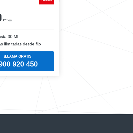
0
€/mes
sta 30 Mb
 ilimitadas desde fijo
¡LLAMA GRATIS!
900 920 450