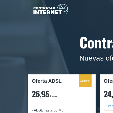
Contr
Nuevas ofe
Oferta ADSL
Ofe
26,95
24
€/mes
12 
ADSL hasta 30 Mb