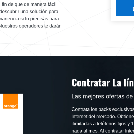
 fin de que de manera fácil
 descubrir una solución para
manencia si lo precisas para
 Nuestros operadores te darán
Contratar La lí
Las mejores ofertas de
Contrata los packs exclusivo
Internet del mercado. Obtienes
ilimitadas a teléfonos fijos 
nada al mes. Al contratar Int