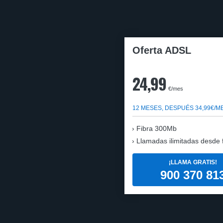
Oferta ADSL
24,99
€/mes
12 MESES, DESPUÉS 34,99€/M
Fibra 300Mb
Llamadas ilimitadas desde fi
¡LLAMA GRATIS!
900 370 81