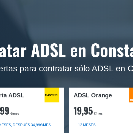
atar ADSL en Const
rtas para contratar sólo ADSL en 
rta ADSL
ADSL Orange
,99
19,95
€/mes
€/mes
MESES, DESPUÉS 34,99€/MES
12 MESES