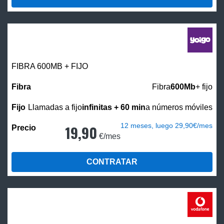
FIBRA 600MB + FIJO
Fibra
600Mb
+ fijo
Llamadas a fijo
infinitas + 60 min
a números móviles
12 meses, luego 29,90€/mes
19,90
€/mes
CONTRATAR