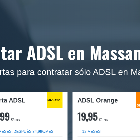
tar ADSL en Massa
rtas para contratar sólo ADSL en M
rta ADSL
ADSL Orange
,99
19,95
€/mes
€/mes
MESES, DESPUÉS 34,99€/MES
12 MESES