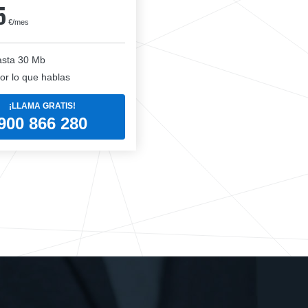
5
€/mes
sta 30 Mb
or lo que hablas
¡LLAMA GRATIS!
900 866 280