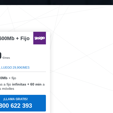
600Mb + Fijo
0
€/mes
, LUEGO 29,90€/MES
00Mb
+ fijo
s a fijo
infinitas + 60 min
a
 móviles
¡LLAMA GRATIS!
800 622 393