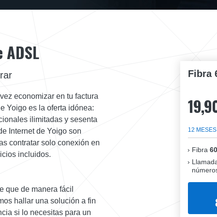
de ADSL
Fibra 
rar
a vez economizar en tu factura
19,9
 Yoigo es la oferta idónea:
ionales ilimitadas y sesenta
12 MESES
 de Internet de Yoigo son
as contratar solo conexión en
Fibra
6
cios incluidos.
Llamada
números
de que de manera fácil
mos hallar una solución a fin
ia si lo necesitas para un