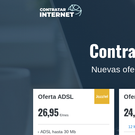
Contra
Nuevas ofe
Oferta ADSL
Ofe
26,95
24
€/mes
12 
ADSL hasta 30 Mb