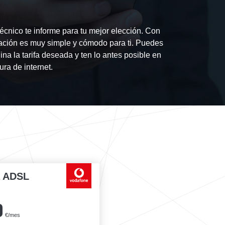
écnico te informe para tu mejor elección. Con
ación es muy simple y cómodo para ti. Puedes
ina la tarifa deseada y ten lo antes posible en
ra de internet.
a ADSL
0
€/mes