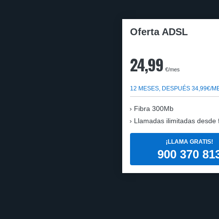
Oferta ADSL
24,99
€/mes
12 MESES, DESPUÉS 34,99€/M
Fibra 300Mb
Llamadas ilimitadas desde fi
¡LLAMA GRATIS!
900 370 81