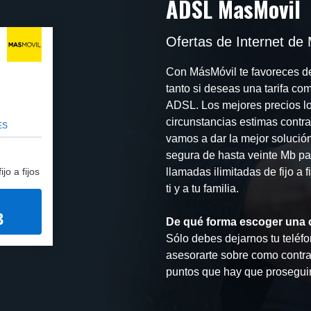
ADSL MasMovil
Ofertas de Internet de
Con MásMóvil te favoreces de 
tanto si deseas una tarifa co
ADSL. Los mejores precios los
circunstancias estimas contra
ES
vamos a dar la mejor solució
segura de hasta veinte Mb par
jo a fijos
llamadas ilimitadas de fijo a 
ti y a tu familia.
3
De qué forma escoger una 
Sólo debes dejarnos tu teléfo
asesorarte sobre como contrat
puntos que hay que proseguir.