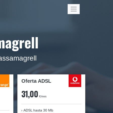
magrell
assamagrell
Oferta ADSL
31,00
€/mes
ADSL hasta 30 Mb