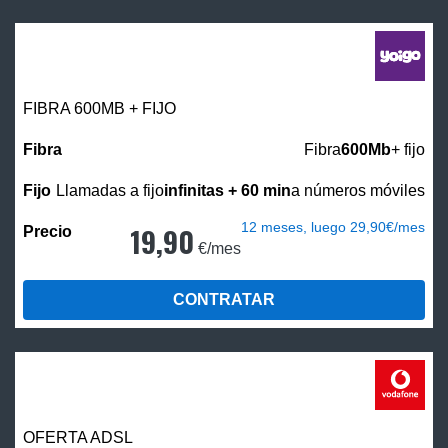
FIBRA 600MB + FIJO
Fibra
600Mb
+ fijo
Llamadas a fijo
infinitas + 60 min
a números móviles
12 meses, luego 29,90€/mes
19,90
€/mes
CONTRATAR
OFERTA ADSL