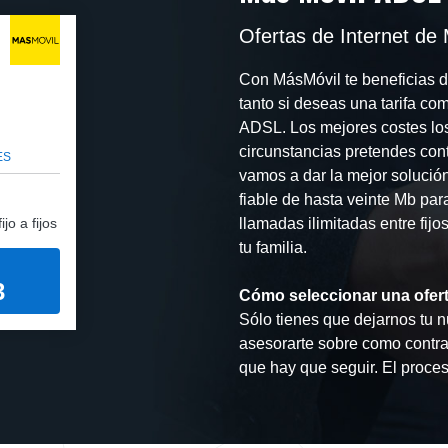
Ofertas de Internet de
Con MásMóvil te beneficias de
tanto si deseas una tarifa co
ADSL. Los mejores costes los 
circunstancias pretendes cont
ES
vamos a dar la mejor solució
fiable de hasta veinte Mb para
jo a fijos
llamadas ilimitadas entre fijo
tu familia.
3
Cómo seleccionar una ofer
Sólo tienes que dejarnos tu n
asesorarte sobre como contra
que hay que seguir. El proces