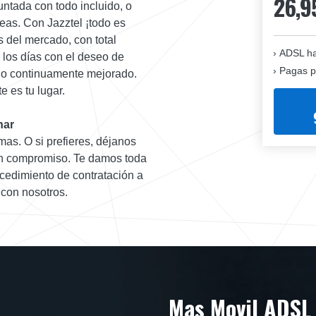
26,9
untada con todo incluido, o
seas. Con Jazztel ¡todo es
s del mercado, con total
ADSL ha
 los días con el deseo de
Pagas p
icio continuamente mejorado.
e es tu lugar.
nar
mas. O si prefieres, déjanos
sin compromiso. Te damos toda
ocedimiento de contratación a
 con nosotros.
Mas Movil ADSL