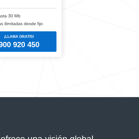
sta 30 Mb
 ilimitadas desde fijo
¡LLAMA GRATIS!
900 920 450
ofrece una visión global