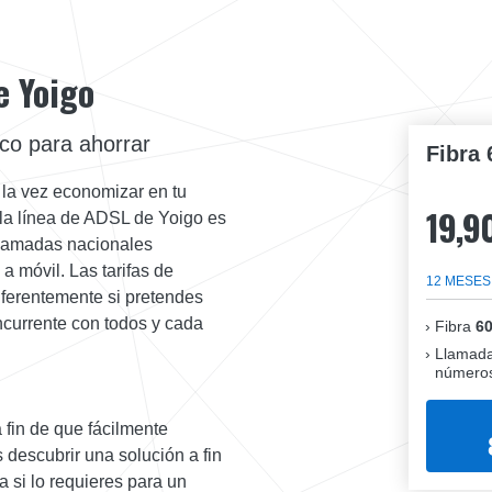
e Yoigo
ico para ahorrar
Fibra 
a la vez economizar en tu
19,9
 la línea de ADSL de Yoigo es
 llamadas nacionales
 a móvil. Las tarifas de
12 MESES
iferentemente si pretendes
ncurrente con todos y cada
Fibra
6
Llamada
números
 fin de que fácilmente
 descubrir una solución a fin
 si lo requieres para un