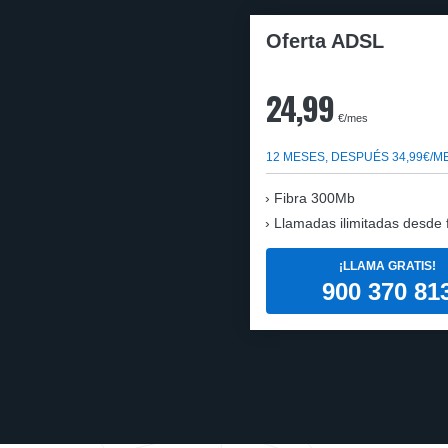
Oferta ADSL
24,99
€/mes
12 MESES, DESPUÉS 34,99€/M
Fibra 300Mb
Llamadas ilimitadas desde fi
¡LLAMA GRATIS!
900 370 81