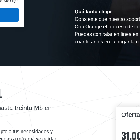
desde fijo
Qué tarifa elegir
Consiente que nuestro soporte
Con Orange el proceso de con
Puedes contratar en línea en 
cuanto antes en tu hogar la c
L
hasta treinta Mb en
Ofert
31,0
pte a tus necesidades y
navegas a máxima velocidad