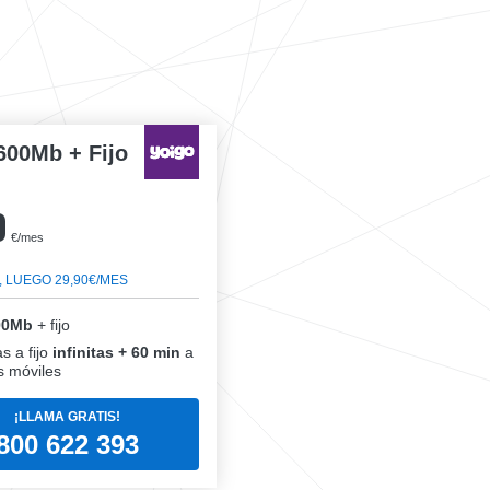
600Mb + Fijo
0
€/mes
, LUEGO 29,90€/MES
00Mb
+ fijo
s a fijo
infinitas + 60 min
a
 móviles
¡LLAMA GRATIS!
800 622 393