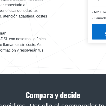
tar conectado a
beneficias de todas las
ADSL ha
ad, atención adaptada, costes
Llamadas
onar
 ADSL con nosotros, lo único
e llamamos sin coste. Así
formación y resolverán tus
Compara y decide
ecidirse. Por ello el comparador te 