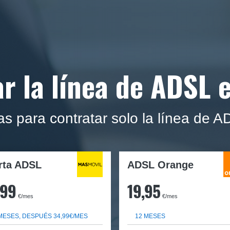
r la línea de ADSL 
s para contratar solo la línea de 
rta ADSL
ADSL Orange
,99
19,95
€/mes
€/mes
MESES, DESPUÉS 34,99€/MES
12 MESES