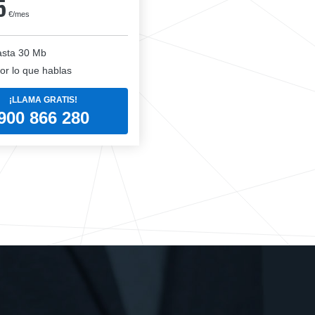
5
€/mes
sta 30 Mb
or lo que hablas
¡LLAMA GRATIS!
900 866 280