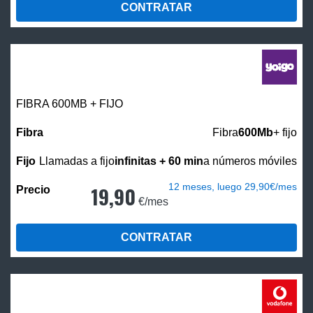
CONTRATAR
FIBRA 600MB + FIJO
Fibra
600Mb
+ fijo
Llamadas a fijo
infinitas + 60 min
a números móviles
12 meses, luego 29,90€/mes
19,90
€/mes
CONTRATAR