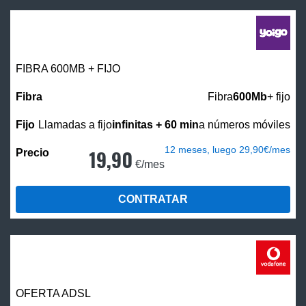
FIBRA 600MB + FIJO
Fibra
600Mb
+ fijo
Llamadas a fijo
infinitas + 60 min
a números móviles
12 meses, luego 29,90€/mes
19,90
€/mes
CONTRATAR
OFERTA ADSL