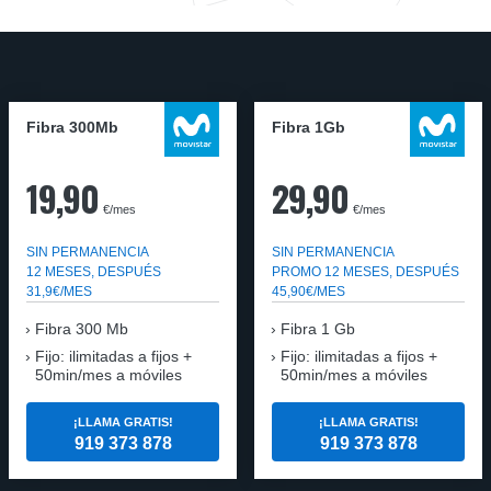
Fibra 300Mb
Fibra 1Gb
19,90
29,90
€/mes
€/mes
SIN PERMANENCIA
SIN PERMANENCIA
12 MESES, DESPUÉS
PROMO 12 MESES, DESPUÉS
31,9€/MES
45,90€/MES
Fibra
300 Mb
Fibra
1 Gb
Fijo: ilimitadas a fijos +
Fijo: ilimitadas a fijos +
50min/mes a móviles
50min/mes a móviles
¡LLAMA GRATIS!
¡LLAMA GRATIS!
919 373 878
919 373 878