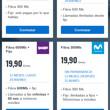
29,90€/MES
Fibra
300 Mb
Fibra 500 Mb
Fijo: solo pagas por lo que
Llamadas ilimitadas desde
hablas
fijo
Contratar
Contratar
Fibra 600Mb +
Fibra 300Mb
Fijo
19,90
19,90
€/mes
€/mes
SIN PERMANENCIA
12 MESES, LUEGO
12 MESES, DESPUÉS
29,90€/MES
31,9€/MES
Fibra
600Mb
+ fijo
Fibra
300 Mb
Llamadas a fijo
infinitas +
Fijo: ilimitadas a fijos +
60 min
a números
50min/mes a móviles
móviles