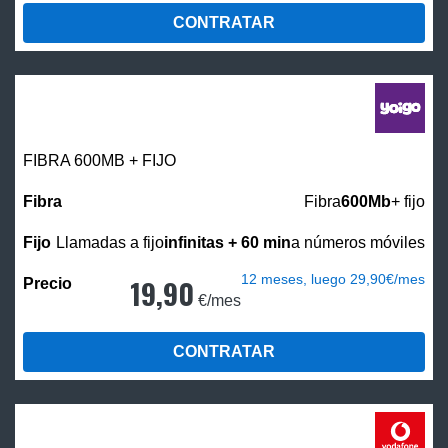
CONTRATAR
FIBRA 600MB + FIJO
Fibra
600Mb
+ fijo
Llamadas a fijo
infinitas + 60 min
a números móviles
12 meses, luego 29,90€/mes
19,90
€/mes
CONTRATAR