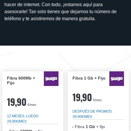
hacer de internet. Con todo, ¡estamos aquí para
asesorarte! Tan solo tienes que dejarnos tu número de
teléfono y te asistiremos de manera gratuita.
Fibra 600Mb +
Fibra 1 Gb + Fijo
Fijo
19,90
19,90
€/mes
€/mes
DESPUÉS DE PROMOS:
12 MESES, LUEGO
39,90€/MES
29,90€/MES
Fibra
1 Gb
+ fijo