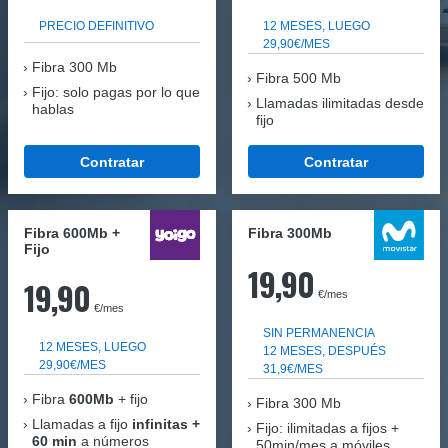
PRECIO DEFINITIVO
12 MESES, LUEGO
29,90€/MES
Fibra
300 Mb
Fibra 500 Mb
Fijo: solo pagas por lo que
Llamadas ilimitadas desde
hablas
fijo
Contratar
Contratar
Fibra 600Mb +
Fibra 300Mb
Fijo
19,90
19,90
€/mes
€/mes
SIN PERMANENCIA
12 MESES, LUEGO
12 MESES, DESPUÉS
29,90€/MES
31,9€/MES
Fibra
600Mb
+ fijo
Fibra
300 Mb
Llamadas a fijo
infinitas +
Fijo: ilimitadas a fijos +
60 min
a números
50min/mes a móviles