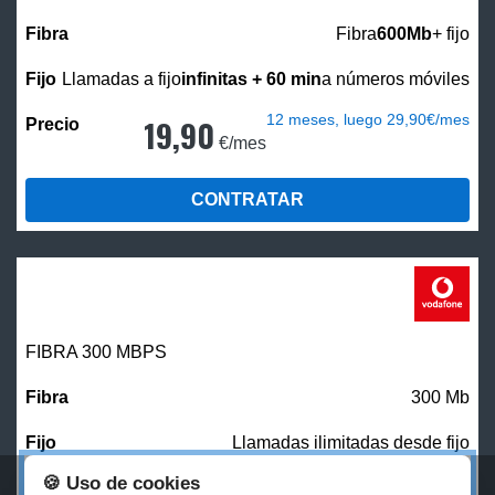
Fibra
600Mb
+ fijo
Llamadas a fijo
infinitas + 60 min
a números móviles
12 meses, luego 29,90€/mes
19,90
€/mes
CONTRATAR
FIBRA 300 MBPS
300 Mb
Llamadas ilimitadas desde fijo
🍪 Uso de cookies