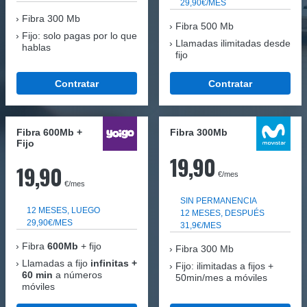
29,90€/MES
Fibra
300 Mb
Fibra 500 Mb
Fijo: solo pagas por lo que
Llamadas ilimitadas desde
hablas
fijo
Contratar
Contratar
Fibra 600Mb +
Fibra 300Mb
Fijo
19,90
19,90
€/mes
€/mes
SIN PERMANENCIA
12 MESES, LUEGO
12 MESES, DESPUÉS
29,90€/MES
31,9€/MES
Fibra
600Mb
+ fijo
Fibra
300 Mb
Llamadas a fijo
infinitas +
Fijo: ilimitadas a fijos +
60 min
a números
50min/mes a móviles
móviles