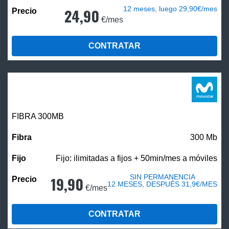
12 meses, luego 29,90€/mes
24,90
€/mes
CONTRATAR
FIBRA 300MB
300 Mb
Fijo: ilimitadas a fijos + 50min/mes a móviles
SIN PERMANENCIA
19,90
12 MESES, DESPUÉS 31,9€/MES
€/mes
CONTRATAR