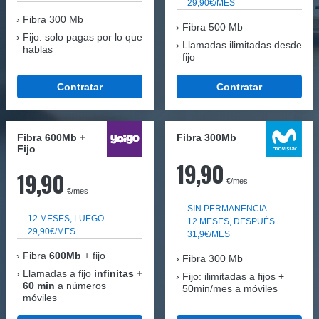
29,90€/MES
Fibra
300 Mb
Fibra 500 Mb
Fijo: solo pagas por lo que
Llamadas ilimitadas desde
hablas
fijo
Contratar
Contratar
Fibra 600Mb +
Fibra 300Mb
Fijo
19,90
19,90
€/mes
€/mes
SIN PERMANENCIA
12 MESES, LUEGO
12 MESES, DESPUÉS
29,90€/MES
31,9€/MES
Fibra
600Mb
+ fijo
Fibra
300 Mb
Llamadas a fijo
infinitas +
Fijo: ilimitadas a fijos +
60 min
a números
50min/mes a móviles
móviles