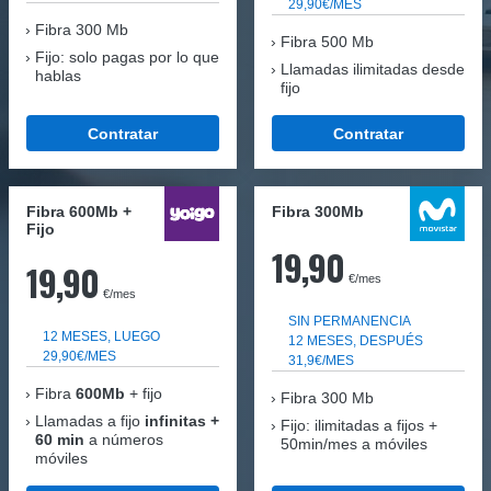
29,90€/MES
Fibra
300 Mb
Fibra 500 Mb
Fijo: solo pagas por lo que
Llamadas ilimitadas desde
hablas
fijo
Contratar
Contratar
Fibra 600Mb +
Fibra 300Mb
Fijo
19,90
19,90
€/mes
€/mes
SIN PERMANENCIA
12 MESES, LUEGO
12 MESES, DESPUÉS
29,90€/MES
31,9€/MES
Fibra
600Mb
+ fijo
Fibra
300 Mb
Llamadas a fijo
infinitas +
Fijo: ilimitadas a fijos +
60 min
a números
50min/mes a móviles
móviles