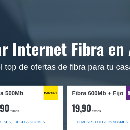
r Internet Fibra en
top de ofertas de fibra para tu ca
ra
500Mb
Fibra 600Mb + Fijo
,90
19,90
€/mes
€/mes
MESES, LUEGO 29,90€/MES
12 MESES, LUEGO 29,90€/MES