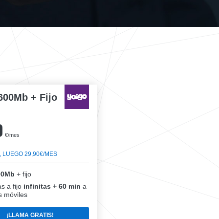
600Mb + Fijo
0
€/mes
, LUEGO 29,90€/MES
00Mb
+ fijo
s a fijo
infinitas + 60 min
a
 móviles
¡LLAMA GRATIS!