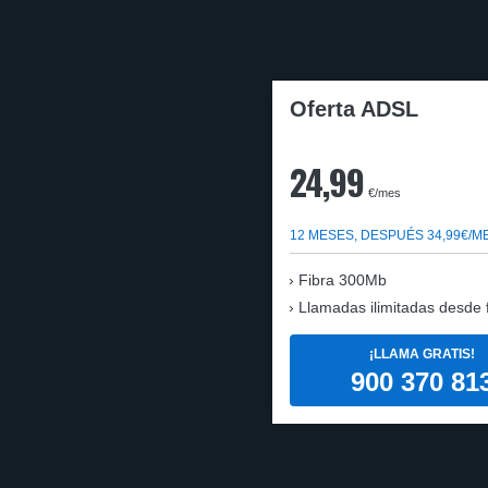
Oferta ADSL
24,99
€/mes
12 MESES, DESPUÉS 34,99€/M
Fibra 300Mb
Llamadas ilimitadas desde fi
¡LLAMA GRATIS!
900 370 81