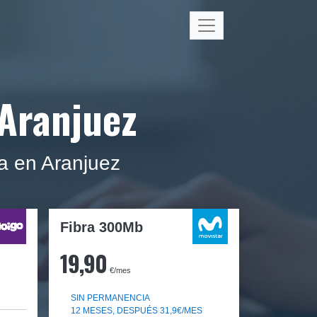
 Aranjuez
sa en Aranjuez
Fibra 300Mb
19,90
€/mes
SIN PERMANENCIA
12 MESES, DESPUÉS 31,9€/MES