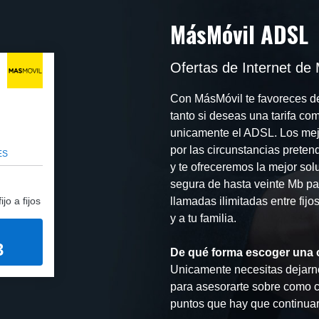
MásMóvil ADSL
Ofertas de Internet de
Con MásMóvil te favoreces de
tanto si deseas una tarifa co
unicamente el ADSL. Los mejo
por las circunstancias preten
ES
y te ofreceremos la mejor sol
segura de hasta veinte Mb par
jo a fijos
llamadas ilimitadas entre fijo
y a tu familia.
3
De qué forma escoger una 
Unicamente necesitas dejarno
para asesorarte sobre como co
puntos que hay que continuar.