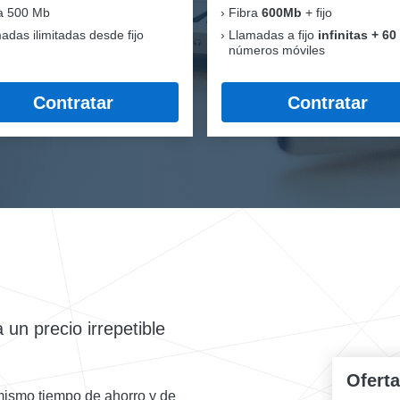
a 500 Mb
Fibra
600Mb
+ fijo
adas ilimitadas desde fijo
Llamadas a fijo
infinitas + 60
números móviles
Contratar
Contratar
un precio irrepetible
Ofert
mismo tiempo de ahorro y de