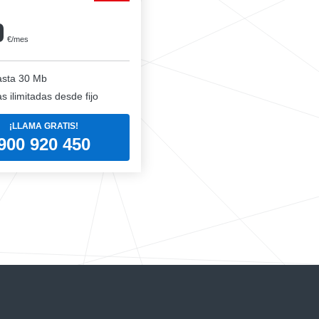
0
€/mes
sta 30 Mb
 ilimitadas desde fijo
¡LLAMA GRATIS!
900 920 450