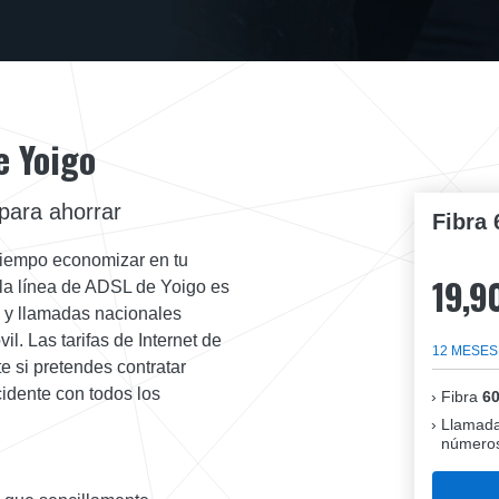
e Yoigo
 para ahorrar
Fibra 
l tiempo economizar en tu
19,9
 la línea de ADSL de Yoigo es
B y llamadas nacionales
il. Las tarifas de Internet de
12 MESES
e si pretendes contratar
idente con todos los
Fibra
6
Llamada
números