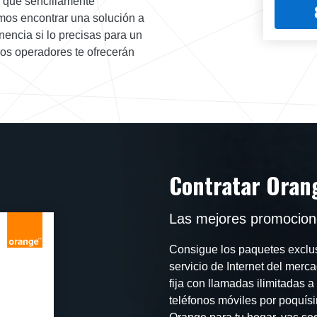
 que sencillamente
emos encontrar una solución a
encia si lo precisas para un
os operadores te ofrecerán
Contratar Orang
Las mejores promocione
Consigue los paquetes exclus
servicio de Internet del merc
fija con llamadas ilimitadas 
teléfonos móviles por poquísi