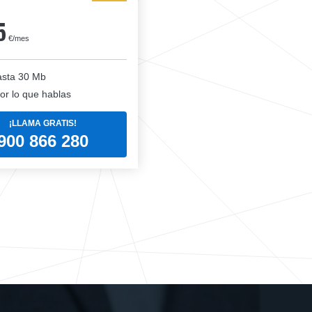
5
€/mes
sta 30 Mb
or lo que hablas
¡LLAMA GRATIS!
900 866 280