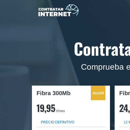
Contrata
Comprueba el 
Fibra 300Mb
Fib
19,95
24
€/mes
PRECIO DEFINITIVO
12 