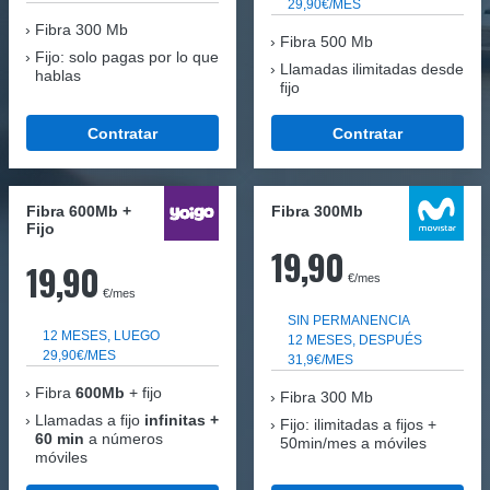
29,90€/MES
Fibra
300 Mb
Fibra 500 Mb
Fijo: solo pagas por lo que
Llamadas ilimitadas desde
hablas
fijo
Contratar
Contratar
Fibra 600Mb +
Fibra 300Mb
Fijo
19,90
19,90
€/mes
€/mes
SIN PERMANENCIA
12 MESES, LUEGO
12 MESES, DESPUÉS
29,90€/MES
31,9€/MES
Fibra
600Mb
+ fijo
Fibra
300 Mb
Llamadas a fijo
infinitas +
Fijo: ilimitadas a fijos +
60 min
a números
50min/mes a móviles
móviles