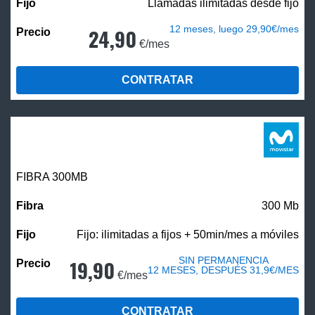
Llamadas ilimitadas desde fijo
12 meses, luego 29,90€/mes
24,90
€/mes
CONTRATAR
FIBRA 300MB
300 Mb
Fijo: ilimitadas a fijos + 50min/mes a móviles
SIN PERMANENCIA
19,90
12 MESES, DESPUÉS 31,9€/MES
€/mes
CONTRATAR