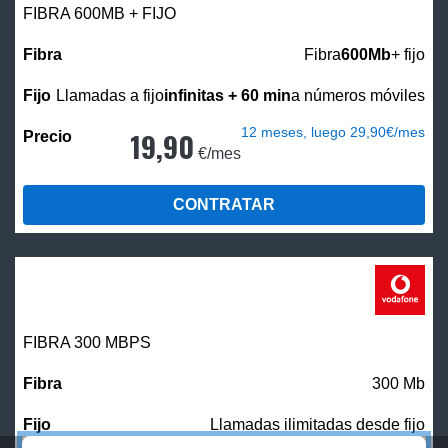
FIBRA 600MB + FIJO
Fibra
600Mb
+ fijo
Llamadas a fijo
infinitas + 60 min
a números móviles
12 meses, luego 29,90€/mes
19,90
€/mes
CONTRATAR
FIBRA 300 MBPS
300 Mb
Llamadas ilimitadas desde fijo