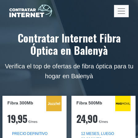
Contratar Internet Fibra
Óptica en Balenyà
Verifica el top de ofertas de fibra óptica para tu
hogar en Balenyà
Fibra 300Mb
Fibra
500Mb
19,95
24,90
€/mes
€/mes
PRECIO DEFINITIVO
12 MESES, LUEGO