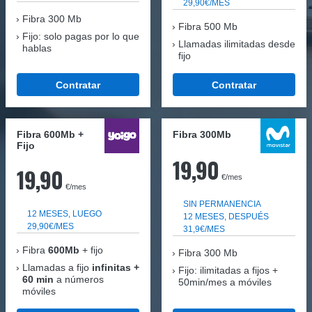
29,90€/MES
Fibra
300 Mb
Fibra 500 Mb
Fijo: solo pagas por lo que
Llamadas ilimitadas desde
hablas
fijo
Contratar
Contratar
Fibra 600Mb +
Fibra 300Mb
Fijo
19,90
19,90
€/mes
€/mes
SIN PERMANENCIA
12 MESES, LUEGO
12 MESES, DESPUÉS
29,90€/MES
31,9€/MES
Fibra
600Mb
+ fijo
Fibra
300 Mb
Llamadas a fijo
infinitas +
Fijo: ilimitadas a fijos +
60 min
a números
50min/mes a móviles
móviles