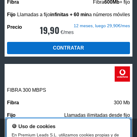
Fibra
600Mb
+ fijo
Llamadas a fijo
infinitas + 60 min
a números móviles
12 meses, luego 29,90€/mes
19,90
€/mes
CONTRATAR
FIBRA 300 MBPS
300 Mb
Llamadas ilimitadas desde fijo
🍪 Uso de cookies
27,00
€/mes
En Premium Leads S.L. utilizamos cookies propias y de