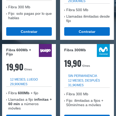
29,90€/MES
Fibra
300 Mb
Fibra 500 Mb
Fijo: solo pagas por lo que
Llamadas ilimitadas desde
hablas
fijo
Contratar
Contratar
Fibra 600Mb +
Fibra 300Mb
Fijo
19,90
19,90
€/mes
€/mes
SIN PERMANENCIA
12 MESES, LUEGO
12 MESES, DESPUÉS
29,90€/MES
31,9€/MES
Fibra
600Mb
+ fijo
Fibra
300 Mb
Llamadas a fijo
infinitas +
Fijo: ilimitadas a fijos +
60 min
a números
50min/mes a móviles
móviles