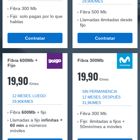
29,90€/MES
Fibra
300 Mb
Fibra 500 Mb
Fijo: solo pagas por lo que
Llamadas ilimitadas desde
hablas
fijo
Contratar
Contratar
Fibra 600Mb +
Fibra 300Mb
Fijo
19,90
19,90
€/mes
€/mes
SIN PERMANENCIA
12 MESES, LUEGO
12 MESES, DESPUÉS
29,90€/MES
31,9€/MES
Fibra
600Mb
+ fijo
Fibra
300 Mb
Llamadas a fijo
infinitas +
Fijo: ilimitadas a fijos +
60 min
a números
50min/mes a móviles
móviles