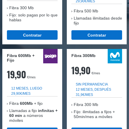
29,90€/MES
Fibra
300 Mb
Fibra 500 Mb
Fijo: solo pagas por lo que
Llamadas ilimitadas desde
hablas
fijo
Contratar
Contratar
Fibra 600Mb +
Fibra 300Mb
Fijo
19,90
19,90
€/mes
€/mes
SIN PERMANENCIA
12 MESES, LUEGO
12 MESES, DESPUÉS
29,90€/MES
31,9€/MES
Fibra
600Mb
+ fijo
Fibra
300 Mb
Llamadas a fijo
infinitas +
Fijo: ilimitadas a fijos +
60 min
a números
50min/mes a móviles
móviles