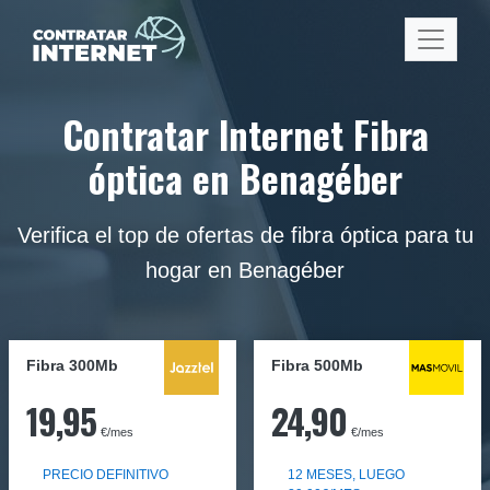
Contratar Internet Fibra
óptica en Benagéber
Verifica el top de ofertas de fibra óptica para tu
hogar en Benagéber
Fibra 300Mb
Fibra
500Mb
19,95
24,90
€/mes
€/mes
PRECIO DEFINITIVO
12 MESES, LUEGO