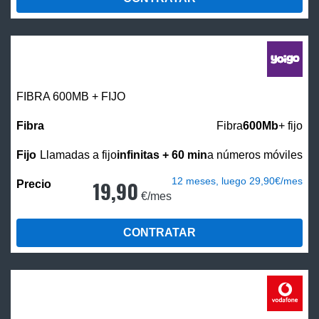
FIBRA 600MB + FIJO
Fibra
600Mb
+ fijo
Llamadas a fijo
infinitas + 60 min
a números móviles
12 meses, luego 29,90€/mes
19,90
€/mes
CONTRATAR