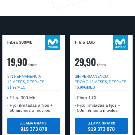
Fibra 300Mb
Fibra 1Gb
19,90
29,90
€/mes
€/mes
SIN PERMANENCIA
SIN PERMANENCIA
12 MESES, DESPUÉS
PROMO 12 MESES, DESPUÉS
31,9€/MES
45,90€/MES
Fibra
300 Mb
Fibra
1 Gb
Fijo: ilimitadas a fijos +
Fijo: ilimitadas a fijos +
50min/mes a móviles
50min/mes a móviles
¡LLAMA GRATIS!
¡LLAMA GRATIS!
919 373 878
919 373 878