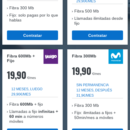
29,90€/MES
Fibra
300 Mb
Fibra 500 Mb
Fijo: solo pagas por lo que
Llamadas ilimitadas desde
hablas
fijo
Contratar
Contratar
Fibra 600Mb +
Fibra 300Mb
Fijo
19,90
19,90
€/mes
€/mes
SIN PERMANENCIA
12 MESES, LUEGO
12 MESES, DESPUÉS
29,90€/MES
31,9€/MES
Fibra
600Mb
+ fijo
Fibra
300 Mb
Llamadas a fijo
infinitas +
Fijo: ilimitadas a fijos +
60 min
a números
50min/mes a móviles
móviles