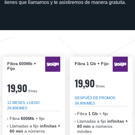
tienes que llamarnos y te asistiremos de manera gratuita.
Fibra 600Mb +
Fibra 1 Gb + Fijo
Fijo
19,90
19,90
€/mes
€/mes
DESPUÉS DE PROMOS:
12 MESES, LUEGO
39,90€/MES
29,90€/MES
Fibra
1 Gb
+ fijo
Fibra
600Mb
+ fijo
Llamadas a fijo
infinitas +
Llamadas a fijo
infinitas +
60 min
a números
60 min
a números
móviles