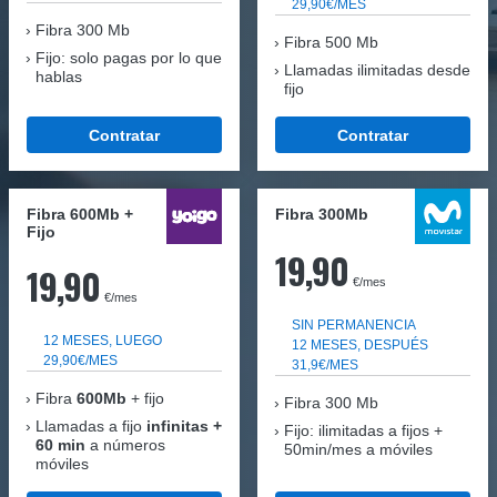
29,90€/MES
Fibra
300 Mb
Fibra 500 Mb
Fijo: solo pagas por lo que
Llamadas ilimitadas desde
hablas
fijo
Contratar
Contratar
Fibra 600Mb +
Fibra 300Mb
Fijo
19,90
19,90
€/mes
€/mes
SIN PERMANENCIA
12 MESES, LUEGO
12 MESES, DESPUÉS
29,90€/MES
31,9€/MES
Fibra
600Mb
+ fijo
Fibra
300 Mb
Llamadas a fijo
infinitas +
Fijo: ilimitadas a fijos +
60 min
a números
50min/mes a móviles
móviles