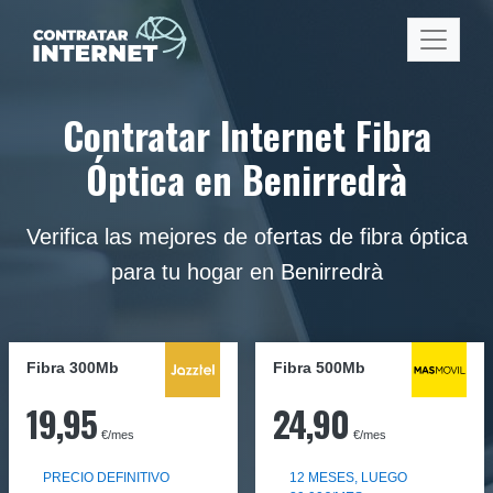
Contratar Internet Fibra
Óptica en Benirredrà
Verifica las mejores de ofertas de fibra óptica
para tu hogar en Benirredrà
Fibra 300Mb
Fibra
500Mb
19,95
24,90
€/mes
€/mes
PRECIO DEFINITIVO
12 MESES, LUEGO