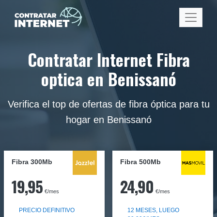
Contratar Internet Fibra
optica en Benissanó
Verifica el top de ofertas de fibra óptica para tu
hogar en Benissanó
Fibra 300Mb
Fibra
500Mb
19,95
24,90
€/mes
€/mes
PRECIO DEFINITIVO
12 MESES, LUEGO