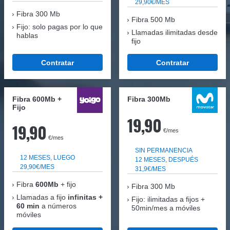
29,90€/MES
Fibra
300 Mb
Fibra 500 Mb
Fijo: solo pagas por lo que
Llamadas ilimitadas desde
hablas
fijo
Contratar
Contratar
Fibra 600Mb +
Fibra 300Mb
Fijo
19,90
19,90
€/mes
€/mes
SIN PERMANENCIA
12 MESES, LUEGO
12 MESES, DESPUÉS
29,90€/MES
31,9€/MES
Fibra
600Mb
+ fijo
Fibra
300 Mb
Llamadas a fijo
infinitas +
Fijo: ilimitadas a fijos +
60 min
a números
50min/mes a móviles
móviles