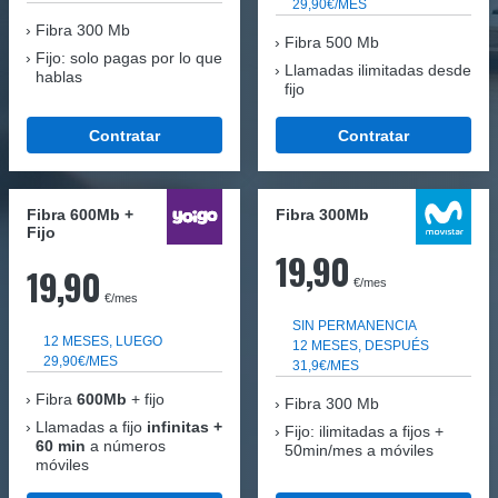
29,90€/MES
Fibra
300 Mb
Fibra 500 Mb
Fijo: solo pagas por lo que
Llamadas ilimitadas desde
hablas
fijo
Contratar
Contratar
Fibra 600Mb +
Fibra 300Mb
Fijo
19,90
19,90
€/mes
€/mes
SIN PERMANENCIA
12 MESES, LUEGO
12 MESES, DESPUÉS
29,90€/MES
31,9€/MES
Fibra
600Mb
+ fijo
Fibra
300 Mb
Llamadas a fijo
infinitas +
Fijo: ilimitadas a fijos +
60 min
a números
50min/mes a móviles
móviles