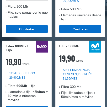
29,90€/MES
Fibra
300 Mb
Fibra 500 Mb
Fijo: solo pagas por lo que
Llamadas ilimitadas desde
hablas
fijo
Contratar
Contratar
Fibra 600Mb +
Fibra 300Mb
Fijo
19,90
19,90
€/mes
€/mes
SIN PERMANENCIA
12 MESES, LUEGO
12 MESES, DESPUÉS
29,90€/MES
31,9€/MES
Fibra
600Mb
+ fijo
Fibra
300 Mb
Llamadas a fijo
infinitas +
Fijo: ilimitadas a fijos +
60 min
a números
50min/mes a móviles
móviles