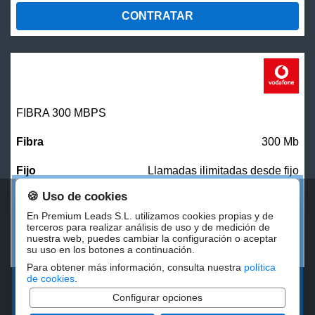
CONTRATAR
FIBRA 300 MBPS
300 Mb
Llamadas ilimitadas desde fijo
🍪 Uso de cookies
27,00
€/mes
En Premium Leads S.L. utilizamos cookies propias y de
terceros para realizar análisis de uso y de medición de
nuestra web, puedes cambiar la configuración o aceptar
CONTRATAR
su uso en los botones a continuación.
Para obtener más información, consulta nuestra
política
de cookies
.
Configurar opciones