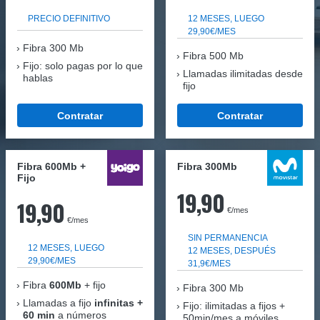
PRECIO DEFINITIVO
12 MESES, LUEGO
29,90€/MES
Fibra
300 Mb
Fibra 500 Mb
Fijo: solo pagas por lo que
Llamadas ilimitadas desde
hablas
fijo
Contratar
Contratar
Fibra 600Mb +
Fibra 300Mb
Fijo
19,90
19,90
€/mes
€/mes
SIN PERMANENCIA
12 MESES, LUEGO
12 MESES, DESPUÉS
29,90€/MES
31,9€/MES
Fibra
600Mb
+ fijo
Fibra
300 Mb
Llamadas a fijo
infinitas +
Fijo: ilimitadas a fijos +
60 min
a números
50min/mes a móviles