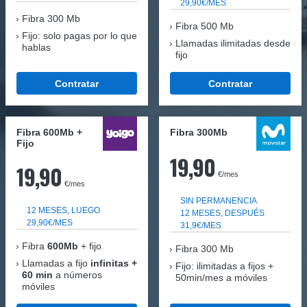
29,90€/MES
Fibra
300 Mb
Fibra 500 Mb
Fijo: solo pagas por lo que
Llamadas ilimitadas desde
hablas
fijo
Contratar
Contratar
Fibra 600Mb +
Fibra 300Mb
Fijo
19,90
19,90
€/mes
€/mes
SIN PERMANENCIA
12 MESES, LUEGO
12 MESES, DESPUÉS
29,90€/MES
31,9€/MES
Fibra
600Mb
+ fijo
Fibra
300 Mb
Llamadas a fijo
infinitas +
Fijo: ilimitadas a fijos +
60 min
a números
50min/mes a móviles
móviles