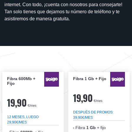
internet. Con todo, ¡cuenta con nosotros para consejarte!
Tan solo tienes que dejarnos tu número de teléfono y te
asistiremos de manera gratuita.
Fibra 600Mb +
Fibra 1 Gb + Fijo
Fijo
19,90
19,90
€/mes
€/mes
DESPUÉS DE PROMOS:
12 MESES, LUEGO
39,90€/MES
29,90€/MES
Fibra
1 Gb
+ fijo