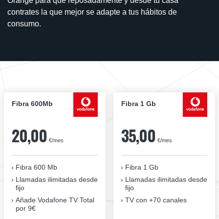
Orange para que reposadamente y desde tu casa
contrates la que mejor se adapte a tus hábitos de
consumo.
Fibra 600Mb
Fibra 1 Gb
20,00
35,00
€/mes
€/mes
Fibra 600 Mb
Fibra 1 Gb
Llamadas ilimitadas desde
Llamadas ilimitadas desde
fijo
fijo
Añade Vodafone TV Total
TV con +70 canales
por 9€