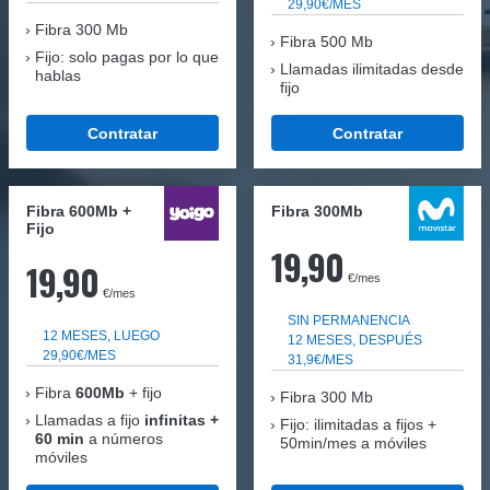
29,90€/MES
Fibra
300 Mb
Fibra 500 Mb
Fijo: solo pagas por lo que
Llamadas ilimitadas desde
hablas
fijo
Contratar
Contratar
Fibra 600Mb +
Fibra 300Mb
Fijo
19,90
19,90
€/mes
€/mes
SIN PERMANENCIA
12 MESES, LUEGO
12 MESES, DESPUÉS
29,90€/MES
31,9€/MES
Fibra
600Mb
+ fijo
Fibra
300 Mb
Llamadas a fijo
infinitas +
Fijo: ilimitadas a fijos +
60 min
a números
50min/mes a móviles
móviles