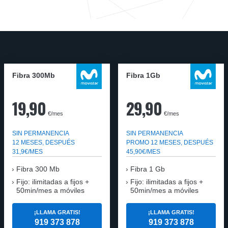
Fibra 300Mb
Fibra 1Gb
19,90
29,90
€/mes
€/mes
SIN PERMANENCIA
SIN PERMANENCIA
12 MESES, DESPUÉS
PROMO 12 MESES, DESPUÉS
31,9€/MES
45,90€/MES
Fibra
300 Mb
Fibra
1 Gb
Fijo: ilimitadas a fijos +
Fijo: ilimitadas a fijos +
50min/mes a móviles
50min/mes a móviles
¡LLAMA GRATIS!
¡LLAMA GRATIS!
919 373 878
919 373 878