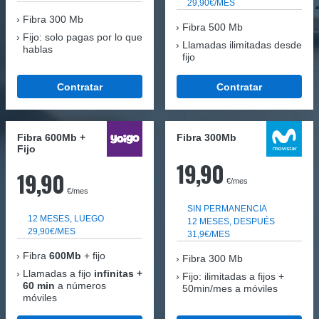
29,90€/MES
Fibra
300 Mb
Fibra 500 Mb
Fijo: solo pagas por lo que
Llamadas ilimitadas desde
hablas
fijo
Contratar
Contratar
Fibra 600Mb +
Fibra 300Mb
Fijo
19,90
19,90
€/mes
€/mes
SIN PERMANENCIA
12 MESES, LUEGO
12 MESES, DESPUÉS
29,90€/MES
31,9€/MES
Fibra
600Mb
+ fijo
Fibra
300 Mb
Llamadas a fijo
infinitas +
Fijo: ilimitadas a fijos +
60 min
a números
50min/mes a móviles
móviles