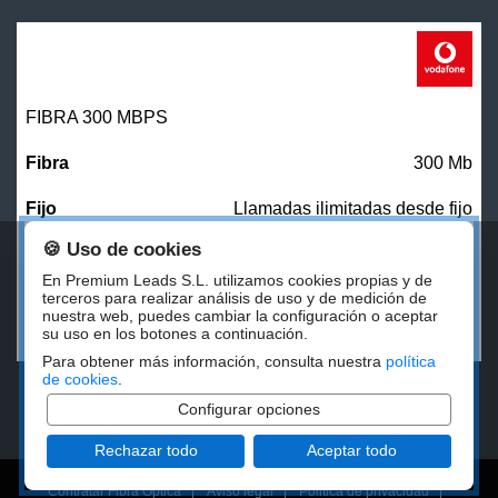
FIBRA 300 MBPS
300 Mb
Llamadas ilimitadas desde fijo
🍪 Uso de cookies
27,00
€/mes
En Premium Leads S.L. utilizamos cookies propias y de
terceros para realizar análisis de uso y de medición de
nuestra web, puedes cambiar la configuración o aceptar
CONTRATAR
su uso en los botones a continuación.
Para obtener más información, consulta nuestra
política
de cookies
.
Configurar opciones
Rechazar todo
Aceptar todo
Contratar Fibra Óptica
|
Aviso legal
|
Politica de privacidad
|