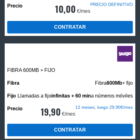
PRECIO DEFINITIVO
10,00
€/mes
CONTRATAR
FIBRA 600MB + FIJO
Fibra
600Mb
+ fijo
Llamadas a fijo
infinitas + 60 min
a números móviles
12 meses, luego 29,90€/mes
19,90
€/mes
CONTRATAR