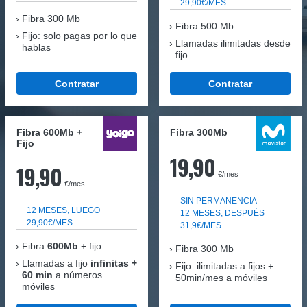
29,90€/MES
Fibra
300 Mb
Fibra 500 Mb
Fijo: solo pagas por lo que
Llamadas ilimitadas desde
hablas
fijo
Contratar
Contratar
Fibra 600Mb +
Fibra 300Mb
Fijo
19,90
19,90
€/mes
€/mes
SIN PERMANENCIA
12 MESES, LUEGO
12 MESES, DESPUÉS
29,90€/MES
31,9€/MES
Fibra
600Mb
+ fijo
Fibra
300 Mb
Llamadas a fijo
infinitas +
Fijo: ilimitadas a fijos +
60 min
a números
50min/mes a móviles
móviles