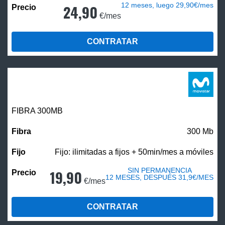
12 meses, luego 29,90€/mes
24,90
€/mes
CONTRATAR
FIBRA 300MB
300 Mb
Fijo: ilimitadas a fijos + 50min/mes a móviles
SIN PERMANENCIA
19,90
12 MESES, DESPUÉS 31,9€/MES
€/mes
CONTRATAR