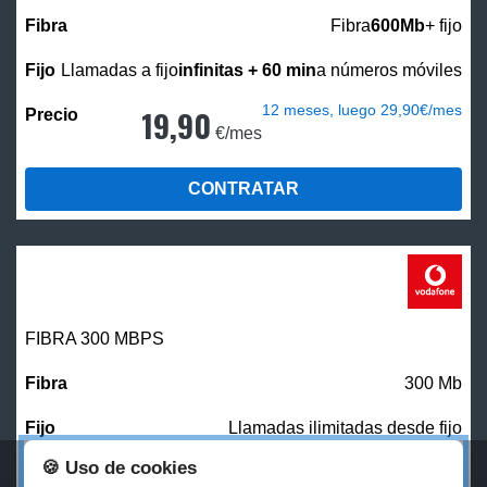
Fibra
600Mb
+ fijo
Llamadas a fijo
infinitas + 60 min
a números móviles
12 meses, luego 29,90€/mes
19,90
€/mes
CONTRATAR
FIBRA 300 MBPS
300 Mb
Llamadas ilimitadas desde fijo
🍪 Uso de cookies
27,00