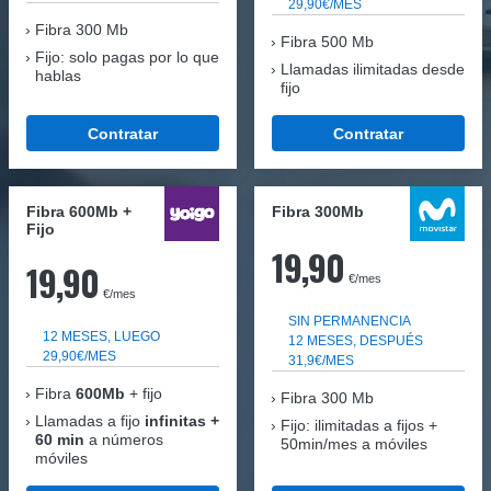
29,90€/MES
Fibra
300 Mb
Fibra 500 Mb
Fijo: solo pagas por lo que
Llamadas ilimitadas desde
hablas
fijo
Contratar
Contratar
Fibra 600Mb +
Fibra 300Mb
Fijo
19,90
19,90
€/mes
€/mes
SIN PERMANENCIA
12 MESES, LUEGO
12 MESES, DESPUÉS
29,90€/MES
31,9€/MES
Fibra
600Mb
+ fijo
Fibra
300 Mb
Llamadas a fijo
infinitas +
Fijo: ilimitadas a fijos +
60 min
a números
50min/mes a móviles
móviles