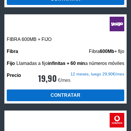
FIBRA 600MB + FIJO
Fibra
600Mb
+ fijo
Llamadas a fijo
infinitas + 60 min
a números móviles
12 meses, luego 29,90€/mes
19,90
€/mes
CONTRATAR