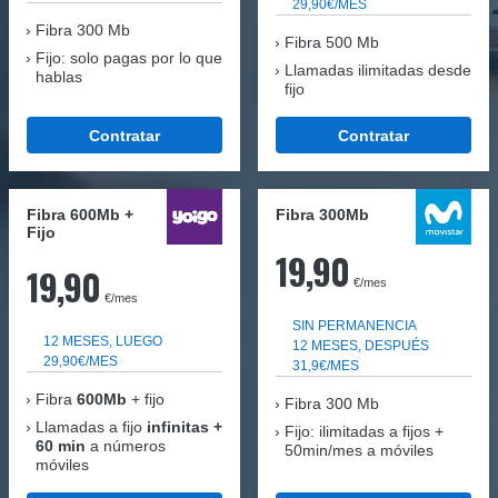
29,90€/MES
Fibra
300 Mb
Fibra 500 Mb
Fijo: solo pagas por lo que
Llamadas ilimitadas desde
hablas
fijo
Contratar
Contratar
Fibra 600Mb +
Fibra 300Mb
Fijo
19,90
19,90
€/mes
€/mes
SIN PERMANENCIA
12 MESES, LUEGO
12 MESES, DESPUÉS
29,90€/MES
31,9€/MES
Fibra
600Mb
+ fijo
Fibra
300 Mb
Llamadas a fijo
infinitas +
Fijo: ilimitadas a fijos +
60 min
a números
50min/mes a móviles
móviles