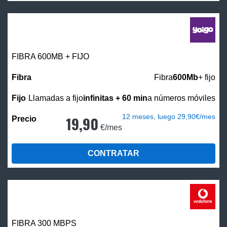
FIBRA 600MB + FIJO
Fibra
600Mb
+ fijo
Llamadas a fijo
infinitas + 60 min
a números móviles
12 meses, luego 29,90€/mes
19,90
€/mes
CONTRATAR
FIBRA 300 MBPS