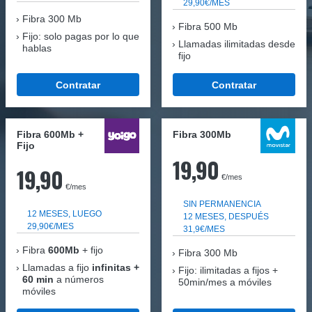
29,90€/MES
Fibra
300 Mb
Fibra 500 Mb
Fijo: solo pagas por lo que
Llamadas ilimitadas desde
hablas
fijo
Contratar
Contratar
Fibra 600Mb +
Fibra 300Mb
Fijo
19,90
19,90
€/mes
€/mes
SIN PERMANENCIA
12 MESES, LUEGO
12 MESES, DESPUÉS
29,90€/MES
31,9€/MES
Fibra
600Mb
+ fijo
Fibra
300 Mb
Llamadas a fijo
infinitas +
Fijo: ilimitadas a fijos +
60 min
a números
50min/mes a móviles
móviles