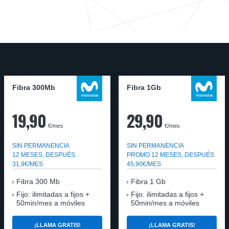
Fibra 300Mb
Fibra 1Gb
19,90
29,90
€/mes
€/mes
SIN PERMANENCIA
SIN PERMANENCIA
12 MESES, DESPUÉS
PROMO 12 MESES, DESPUÉS
31,9€/MES
45,90€/MES
Fibra
300 Mb
Fibra
1 Gb
Fijo: ilimitadas a fijos +
Fijo: ilimitadas a fijos +
50min/mes a móviles
50min/mes a móviles
¡LLAMA GRATIS!
¡LLAMA GRATIS!