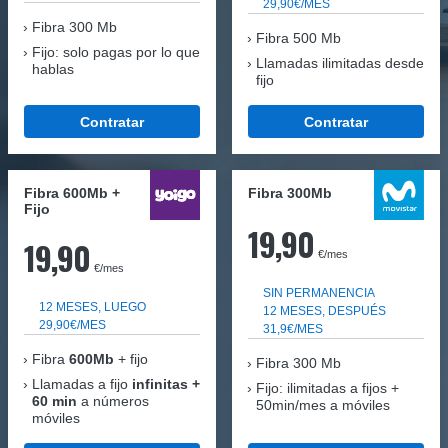
29,90€/MES
Fibra
300 Mb
Fibra 500 Mb
Fijo: solo pagas por lo que
Llamadas ilimitadas desde
hablas
fijo
Contratar
Contratar
Fibra 600Mb +
Fibra 300Mb
Fijo
19,90
19,90
€/mes
€/mes
SIN PERMANENCIA
12 MESES, LUEGO
12 MESES, DESPUÉS
29,90€/MES
31,9€/MES
Fibra
600Mb
+ fijo
Fibra
300 Mb
Llamadas a fijo
infinitas +
Fijo: ilimitadas a fijos +
60 min
a números
50min/mes a móviles
móviles