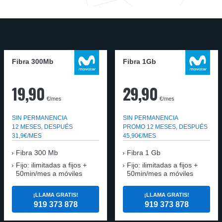
Fibra 300Mb
Fibra 1Gb
19,90
29,90
€/mes
€/mes
SIN PERMANENCIA
SIN PERMANENCIA
12 MESES, DESPUÉS
PROMO 12 MESES, DESPUÉS
31,9€/MES
45,90€/MES
Fibra
300 Mb
Fibra
1 Gb
Fijo: ilimitadas a fijos +
Fijo: ilimitadas a fijos +
50min/mes a móviles
50min/mes a móviles
¡LLAMA GRATIS!
¡LLAMA GRATIS!
919 373 878
919 373 878