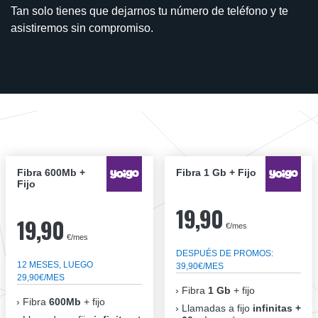
Tan solo tienes que dejarnos tu número de teléfono y te
asistiremos sin compromiso.
Fibra 600Mb +
Fibra 1 Gb + Fijo
Fijo
19,90
19,90
€/mes
€/mes
DESPUÉS DE PROMOS:
12 MESES, LUEGO
39,90€/MES
29,90€/MES
Fibra
1 Gb
+ fijo
Fibra
600Mb
+ fijo
Llamadas a fijo
infinitas +