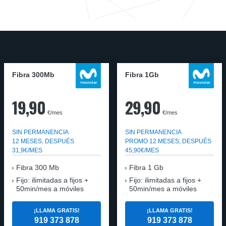
Fibra 300Mb
Fibra 1Gb
19,90
29,90
€/mes
€/mes
SIN PERMANENCIA
SIN PERMANENCIA
12 MESES, DESPUÉS
PROMO 12 MESES, DESPUÉS
31,9€/MES
45,90€/MES
Fibra
300 Mb
Fibra
1 Gb
Fijo: ilimitadas a fijos +
Fijo: ilimitadas a fijos +
50min/mes a móviles
50min/mes a móviles
¡LLAMA GRATIS!
¡LLAMA GRATIS!
919 373 878
919 373 878