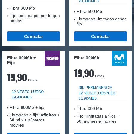
29,90€/MES
Fibra
300 Mb
Fibra 500 Mb
Fijo: solo pagas por lo que
Llamadas ilimitadas desde
hablas
fijo
Contratar
Contratar
Fibra 600Mb +
Fibra 300Mb
Fijo
19,90
19,90
€/mes
€/mes
SIN PERMANENCIA
12 MESES, LUEGO
12 MESES, DESPUÉS
29,90€/MES
31,9€/MES
Fibra
600Mb
+ fijo
Fibra
300 Mb
Llamadas a fijo
infinitas +
Fijo: ilimitadas a fijos +
60 min
a números
50min/mes a móviles
móviles