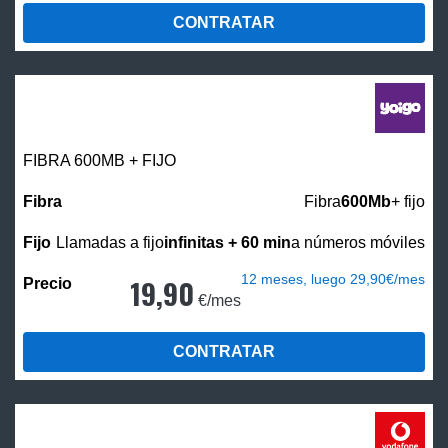
CONTRATAR
FIBRA 600MB + FIJO
Fibra
600Mb
+ fijo
Llamadas a fijo
infinitas + 60 min
a números móviles
12 meses, luego 29,90€/mes
19,90
€/mes
CONTRATAR