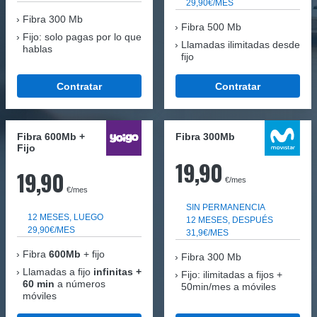
29,90€/MES
Fibra
300 Mb
Fibra 500 Mb
Fijo: solo pagas por lo que
Llamadas ilimitadas desde
hablas
fijo
Contratar
Contratar
Fibra 600Mb +
Fibra 300Mb
Fijo
19,90
19,90
€/mes
€/mes
SIN PERMANENCIA
12 MESES, LUEGO
12 MESES, DESPUÉS
29,90€/MES
31,9€/MES
Fibra
600Mb
+ fijo
Fibra
300 Mb
Llamadas a fijo
infinitas +
Fijo: ilimitadas a fijos +
60 min
a números
50min/mes a móviles
móviles