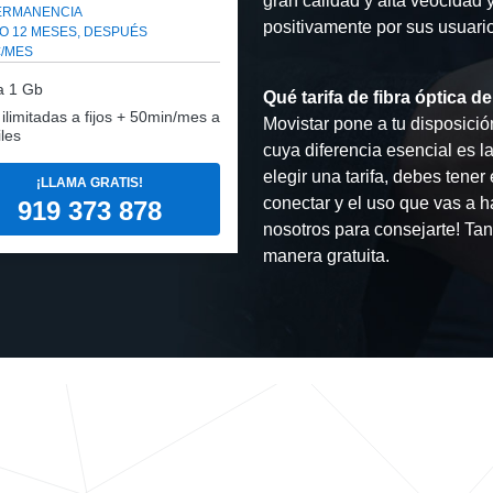
gran calidad y alta veocidad 
PERMANENCIA
positivamente por sus usuario
O 12 MESES, DESPUÉS
€/MES
a
1 Gb
Qué tarifa de fibra óptica de
: ilimitadas a fijos + 50min/mes a
Movistar pone a tu disposición
les
cuya diferencia esencial es l
elegir una tarifa, debes tene
¡LLAMA GRATIS!
conectar y el uso que vas a h
919 373 878
nosotros para consejarte! Tan
manera gratuita.