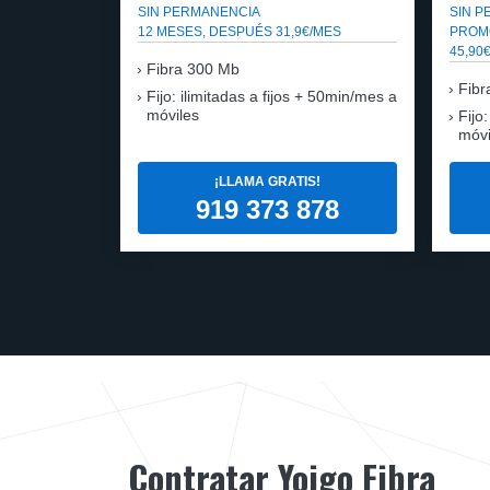
SIN PERMANENCIA
SIN 
12 MESES, DESPUÉS 31,9€/MES
PROM
45,90
Fibra
300 Mb
Fibr
Fijo: ilimitadas a fijos + 50min/mes a
móviles
Fijo
móvi
¡LLAMA GRATIS!
919 373 878
Contratar Yoigo Fibra