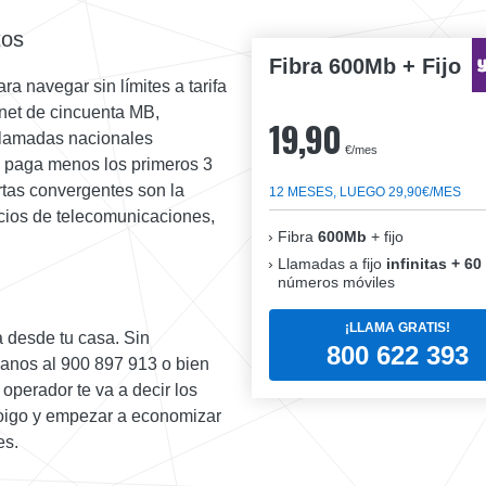
tos
Fibra 600Mb + Fijo
ra navegar sin límites a tarifa
rnet de cincuenta MB,
19,90
 llamadas nacionales
€/mes
 y paga menos los primeros 3
ertas convergentes son la
12 MESES, LUEGO 29,90€/MES
cios de telecomunicaciones,
Fibra
600Mb
+ fijo
Llamadas a fijo
infinitas + 60
números móviles
¡LLAMA GRATIS!
 desde tu casa. Sin
800 622 393
manos al 900 897 913 o bien
operador te va a decir los
Yoigo y empezar a economizar
es.