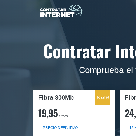
Contratar Int
Comprueba el t
Fibra 300Mb
Fib
19,95
24
€/mes
PRECIO DEFINITIVO
12 