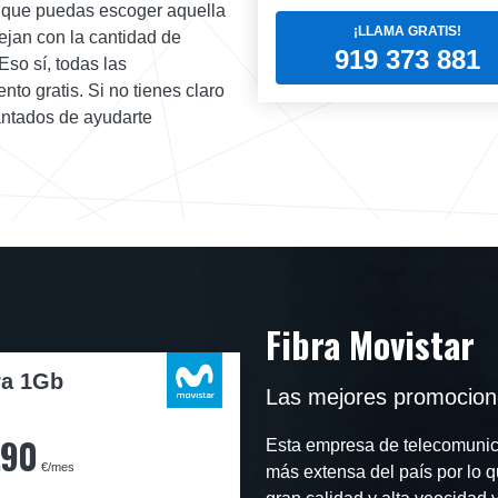
 que puedas escoger aquella
¡LLAMA GRATIS!
ejan con la cantidad de
919 373 881
Eso sí, todas las
o gratis. Si no tienes claro
cantados de ayudarte
Fibra Movistar
ra 1Gb
Las mejores promocion
,90
Esta empresa de telecomunica
€/mes
más extensa del país por lo 