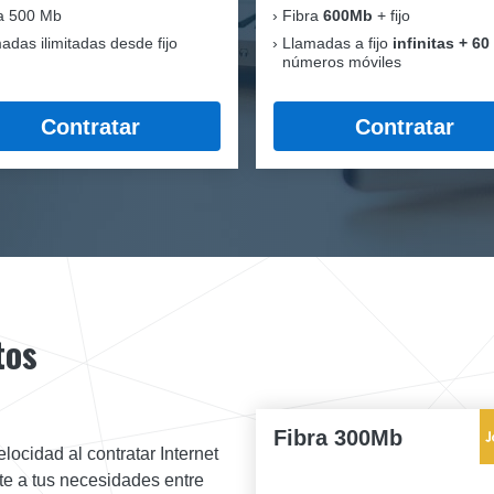
a 500 Mb
Fibra
600Mb
+ fijo
adas ilimitadas desde fijo
Llamadas a fijo
infinitas + 60
números móviles
Contratar
Contratar
tos
Fibra 300Mb
locidad al contratar Internet
te a tus necesidades entre