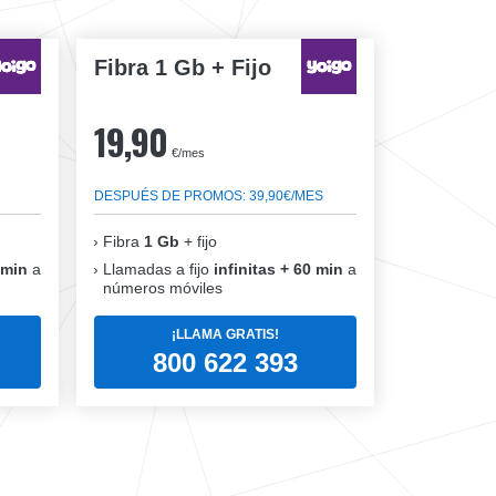
Fibra 1 Gb + Fijo
19,90
€/mes
DESPUÉS DE PROMOS: 39,90€/MES
Fibra
1 Gb
+ fijo
 min
a
Llamadas a fijo
infinitas + 60 min
a
números móviles
¡LLAMA GRATIS!
800 622 393