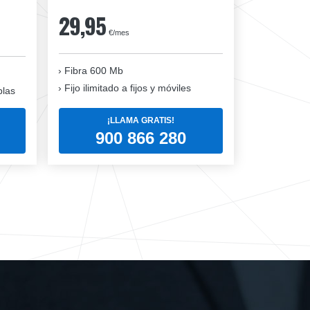
29,95
€/mes
Fibra 600 Mb
Fijo ilimitado a fijos y móviles
blas
¡LLAMA GRATIS!
900 866 280