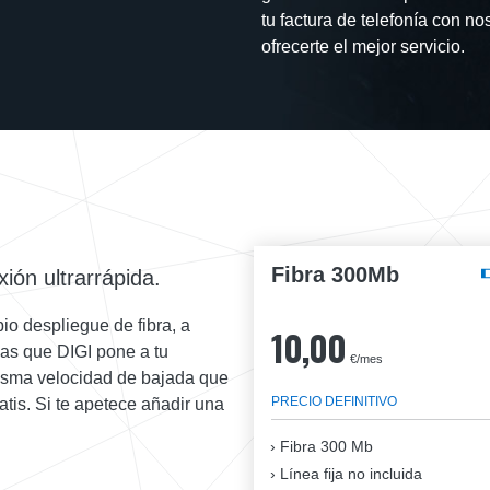
tu factura de telefonía con n
ofrecerte el mejor servicio.
Fibra 300Mb
ión ultrarrápida.
io despliegue de fibra, a
10,00
as que DIGI pone a tu
€/mes
 misma velocidad de bajada que
PRECIO DEFINITIVO
atis. Si te apetece añadir una
Fibra
300 Mb
Línea fija no incluida