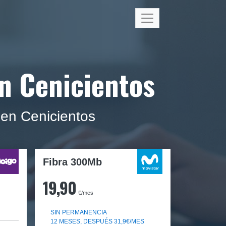
en Cenicientos
 en Cenicientos
Fibra 300Mb
19,90
€/mes
SIN PERMANENCIA
12 MESES, DESPUÉS 31,9€/MES