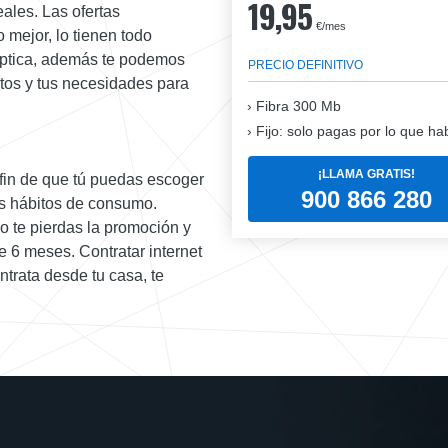
19,95
ales. Las ofertas
€/mes
o mejor, lo tienen todo
a óptica, además te podemos
PRECIO DEFINITIVO
atos y tus necesidades para
Fibra
300 Mb
Fijo: solo pagas por lo que ha
¡LLAMA GRATIS!
 fin de que tú puedas escoger
900 866 280
tus hábitos de consumo.
no te pierdas la promoción y
e 6 meses. Contratar internet
ntrata desde tu casa, te