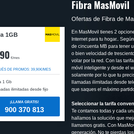
Fibra MasMovil
Ofertas de Fibra de Ma
En MasMovil tienes 2 opcione
ra 1GB
Internet para tu hogar.. Seg
de cincuenta MB para tener u
,90
o bien velocidad de trescien
€/mes
volar por la red. Con las tar
móvil inteligente y desde el w
ÉS DE PROMOS: 39,90€/MES
solamente por lo que tu preci
a 1 Gb
llamadas ilimitadas desde telé
adas ilimitadas desde fijo
que saques el máximo partido 
¡LLAMA GRATIS!
Seleccionar la tarifa conve
900 370 813
Te contamos todas y cada una 
hallamos la solución que mejo
llamamos gratis. Con MasMovi
generación. No te pierdas lo