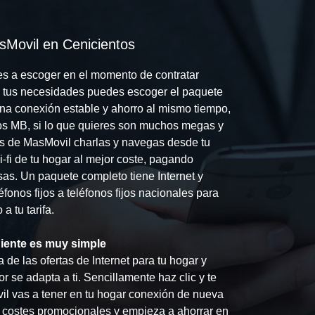
sMovil en Cenicientos
s a escoger en el momento de contratar
ún tus necesidades puedes escoger el paquete
na conexión estable y ahorro al mismo tiempo,
tos MB, si lo que quieres son muchos megas y
ifas de MasMovil charlas y navegas desde tu
i-fi de tu hogar al mejor coste, pagando
sas. Un paquete completo tiene Internet y
fonos fijos a teléfonos fijos nacionales para
a tu tarifa.
niente es muy simple
de las ofertas de Internet para tu hogar y
r se adapta a ti. Sencillamente haz clic y te
l vas a tener en tu hogar conexión de nueva
s costes promocionales y empieza a ahorrar en