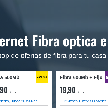
ernet Fibra optica 
op de ofertas de fibra para tu casa
ra
500Mb
Fibra 600Mb + Fijo
,90
19,90
€/mes
€/mes
MESES, LUEGO 29,90€/MES
12 MESES, LUEGO 29,90€/MES