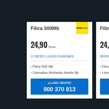
Fibra 500Mb
Fib
24,90
24
€/mes
12 MESES, LUEGO 29,90€/MES
DESPU
Fibra 500 Mb
Fibr
Llamadas ilimitadas desde fijo
Llam
¡LLAMA GRATIS!
900 370 813