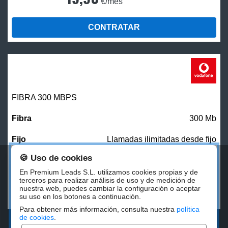
€/mes
CONTRATAR
FIBRA 300 MBPS
300 Mb
Llamadas ilimitadas desde fijo
🍪 Uso de cookies
27,00
€/mes
En Premium Leads S.L. utilizamos cookies propias y de
terceros para realizar análisis de uso y de medición de
nuestra web, puedes cambiar la configuración o aceptar
CONTRATAR
su uso en los botones a continuación.
Para obtener más información, consulta nuestra
política
de cookies
.