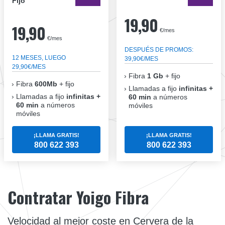
Fijo
19,90
19,90
€/mes
€/mes
DESPUÉS DE PROMOS:
12 MESES, LUEGO
39,90€/MES
29,90€/MES
Fibra
1 Gb
+ fijo
Fibra
600Mb
+ fijo
Llamadas a fijo
infinitas +
Llamadas a fijo
infinitas +
60 min
a números
60 min
a números
móviles
móviles
¡LLAMA GRATIS!
¡LLAMA GRATIS!
800 622 393
800 622 393
Contratar Yoigo Fibra
Velocidad al mejor coste en Cervera de la