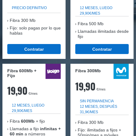
PRECIO DEFINITIVO
12 MESES, LUEGO
29,90€/MES
Fibra
300 Mb
Fibra 500 Mb
Fijo: solo pagas por lo que
Llamadas ilimitadas desde
hablas
fijo
Contratar
Contratar
Fibra 600Mb +
Fibra 300Mb
Fijo
19,90
19,90
€/mes
€/mes
SIN PERMANENCIA
12 MESES, LUEGO
12 MESES, DESPUÉS
29,90€/MES
31,9€/MES
Fibra
600Mb
+ fijo
Fibra
300 Mb
Llamadas a fijo
infinitas +
Fijo: ilimitadas a fijos +
60 min
a números
50min/mes a móviles