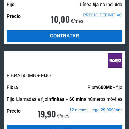
Línea fija no incluida
PRECIO DEFINITIVO
10,00
€/mes
CONTRATAR
FIBRA 600MB + FIJO
Fibra
600Mb
+ fijo
Llamadas a fijo
infinitas + 60 min
a números móviles
12 meses, luego 29,90€/mes
19,90
€/mes