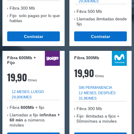
29,90€/MES
Fibra
300 Mb
Fibra 500 Mb
Fijo: solo pagas por lo que
Llamadas ilimitadas desde
hablas
fijo
Contratar
Contratar
Fibra 600Mb +
Fibra 300Mb
Fijo
19,90
19,90
€/mes
€/mes
SIN PERMANENCIA
12 MESES, LUEGO
12 MESES, DESPUÉS
29,90€/MES
31,9€/MES
Fibra
600Mb
+ fijo
Fibra
300 Mb
Llamadas a fijo
infinitas +
Fijo: ilimitadas a fijos +
60 min
a números
50min/mes a móviles
móviles