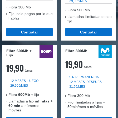
29,90€/MES
Fibra
300 Mb
Fibra 500 Mb
Fijo: solo pagas por lo que
Llamadas ilimitadas desde
hablas
fijo
Contratar
Contratar
Fibra 600Mb +
Fibra 300Mb
Fijo
19,90
19,90
€/mes
€/mes
SIN PERMANENCIA
12 MESES, LUEGO
12 MESES, DESPUÉS
29,90€/MES
31,9€/MES
Fibra
600Mb
+ fijo
Fibra
300 Mb
Llamadas a fijo
infinitas +
Fijo: ilimitadas a fijos +
60 min
a números
50min/mes a móviles
móviles