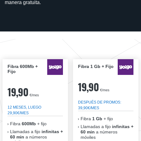
manera gratuita.
Fibra 600Mb +
Fibra 1 Gb + Fijo
Fijo
19,90
19,90
€/mes
€/mes
DESPUÉS DE PROMOS:
12 MESES, LUEGO
39,90€/MES
29,90€/MES
Fibra
1 Gb
+ fijo
Fibra
600Mb
+ fijo
Llamadas a fijo
infinitas +
Llamadas a fijo
infinitas +
60 min
a números
60 min
a números
móviles