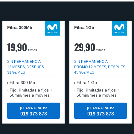
Fibra 300Mb
Fibra 1Gb
19,90
29,90
€/mes
€/mes
SIN PERMANENCIA
SIN PERMANENCIA
12 MESES, DESPUÉS
PROMO 12 MESES, DESPUÉS
31,9€/MES
45,90€/MES
Fibra
300 Mb
Fibra
1 Gb
Fijo: ilimitadas a fijos +
Fijo: ilimitadas a fijos +
50min/mes a móviles
50min/mes a móviles
¡LLAMA GRATIS!
¡LLAMA GRATIS!
919 373 878
919 373 878