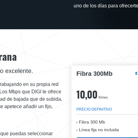
uno de los días para ofrecerte
rana
io excelente.
Fibra 300Mb
rabajando en su propia red
10,00
. Los Mbps que DIGI te ofrece
€/mes
idad de bajada que de subida,
e apetece añadir un fijo,
PRECIO DEFINITIVO
Fibra
300 Mb
Línea fija no incluida
 que puedas seleccionar