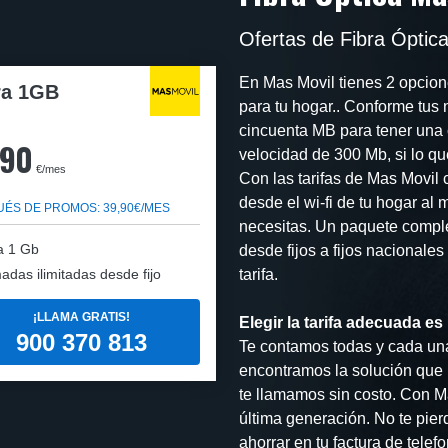
Ofertas de Fibra Óptic
En Mas Movil tienes 2 opcione
ra 1GB
para tu hogar.. Conforme tus
cincuenta MB para tener una 
,90
velocidad de 300 Mb, si lo q
€/mes
Con las tarifas de Mas Movil 
desde el wi-fi de tu hogar al
ÉS DE PROMOS: 39,90€/MES
necesitas. Un paquete complet
a 1 Gb
desde fijos a fijos nacionale
adas ilimitadas desde fijo
tarifa.
¡LLAMA GRATIS!
Elegir la tarifa adecuada es
900 370 813
Te contamos todas y cada una 
encontramos la solución que m
te llamamos sin costo. Con M
última generación. No te pie
ahorrar en tu factura de tele