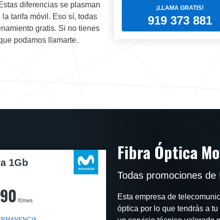
 Estas diferencias se plasman
¡LLAMA GRATIS!
la tarifa móvil. Eso sí, todas
919 373 881
amiento gratis. Si no tienes
a que podamos llamarte.
Fibra Óptica Mo
ra 1Gb
Todas promociones de 
,90
Esta empresa de telecomunica
€/mes
óptica por lo que tendrás a t
PERMANENCIA