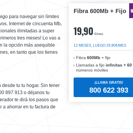
Fibra 600Mb + Fijo
oigo para navegar sin límites
ivos. Internet de cincuenta Mb,
19,90
ionales ilimitadas a super
€/mes
primeros tres meses! Lo vas a
son la opción más asequible
12 MESES, LUEGO 29,90€/MES
es, en tanto que los tienes
Fibra
600Mb
+ fijo
Llamadas a fijo
infinitas + 60
números móviles
¡LLAMA GRATIS!
desde tu tu hogar. Sin tener
800 622 393
900 897 913 o déjanos tu
erador te dirá los pasos que
 a ahorrar en tu factura de