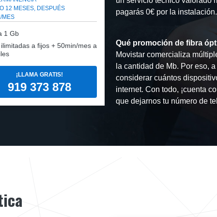
un servicio técnico valorado
O 12 MESES, DESPUÉS
pagarás 0€ por la instalación.
€/MES
a
1 Gb
Qué promoción de fibra ópt
: ilimitadas a fijos + 50min/mes a
les
Movistar comercializa múltiple
la cantidad de Mb. Por eso, a
¡LLAMA GRATIS!
considerar cuántos dispositiv
919 373 878
internet. Con todo, ¡cuenta c
que dejarnos tu número de tel
tica