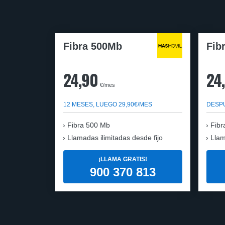
Fibra 500Mb
Fib
24,90
24
€/mes
12 MESES, LUEGO 29,90€/MES
DESPU
Fibra 500 Mb
Fibr
Llamadas ilimitadas desde fijo
Llam
¡LLAMA GRATIS!
900 370 813