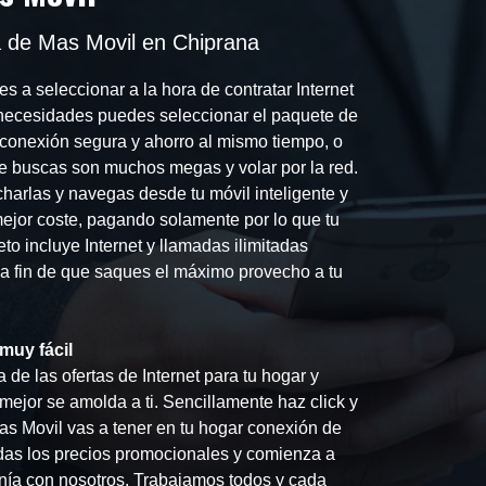
a de Mas Movil en Chiprana
s a seleccionar a la hora de contratar Internet
 necesidades puedes seleccionar el paquete de
conexión segura y ahorro al mismo tiempo, o
ue buscas son muchos megas y volar por la red.
charlas y navegas desde tu móvil inteligente y
 mejor coste, pagando solamente por lo que tu
o incluye Internet y llamadas ilimitadas
s a fin de que saques el máximo provecho a tu
 muy fácil
de las ofertas de Internet para tu hogar y
ejor se amolda a ti. Sencillamente haz click y
as Movil vas a tener en tu hogar conexión de
rdas los precios promocionales y comienza a
fonía con nosotros. Trabajamos todos y cada