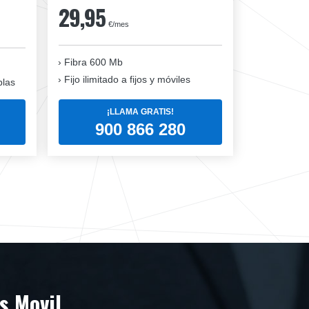
29,95
€/mes
Fibra 600 Mb
Fijo ilimitado a fijos y móviles
blas
¡LLAMA GRATIS!
900 866 280
s Movil