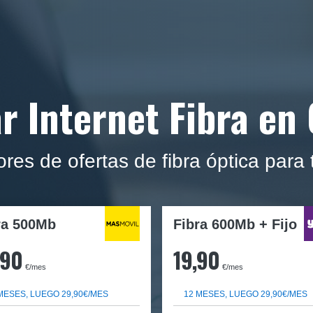
r Internet Fibra en
es de ofertas de fibra óptica para
ra
500Mb
Fibra 600Mb + Fijo
,90
19,90
€/mes
€/mes
MESES, LUEGO 29,90€/MES
12 MESES, LUEGO 29,90€/MES