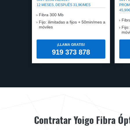
12 MESES, DESPUÉS 31,9€/MES
PROM
45,90
Fibra
300 Mb
Fibr
Fijo: ilimitadas a fijos + 50min/mes a
móviles
Fijo
móvi
¡LLAMA GRATIS!
919 373 878
Contratar Yoigo Fibra Óp