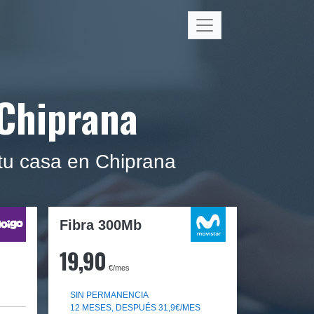
 Chiprana
 tu casa en Chiprana
Fibra 300Mb
19,90
€/mes
SIN PERMANENCIA
12 MESES, DESPUÉS 31,9€/MES