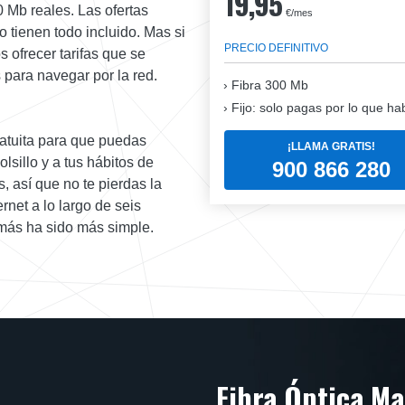
19,95
 Mb reales. Las ofertas
€/mes
o tienen todo incluido. Mas si
PRECIO DEFINITIVO
s ofrecer tarifas que se
 para navegar por la red.
Fibra
300 Mb
Fijo: solo pagas por lo que ha
ratuita para que puedas
¡LLAMA GRATIS!
lsillo y a tus hábitos de
900 866 280
, así que no te pierdas la
net a lo largo de seis
amás ha sido más simple.
Fibra Óptica Ma