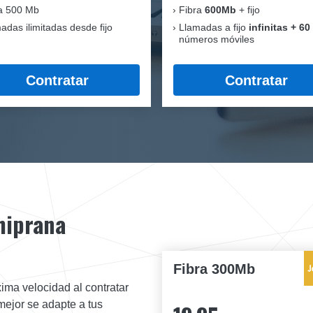
a 500 Mb
Fibra
600Mb
+ fijo
adas ilimitadas desde fijo
Llamadas a fijo
infinitas + 60
números móviles
Contratar
Contratar
Chiprana
Fibra 300Mb
ima velocidad al contratar
mejor se adapte a tus