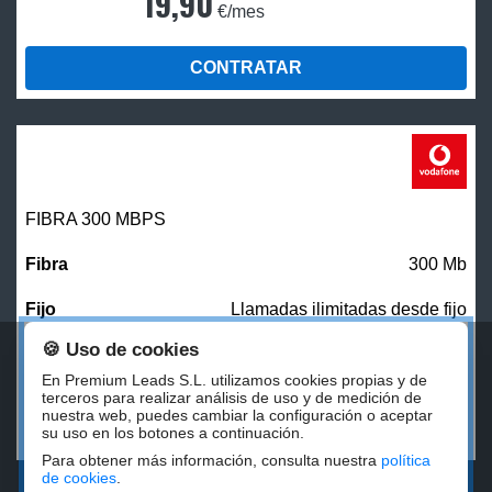
19,90
€/mes
CONTRATAR
FIBRA 300 MBPS
300 Mb
Llamadas ilimitadas desde fijo
🍪 Uso de cookies
27,00
€/mes
En Premium Leads S.L. utilizamos cookies propias y de
terceros para realizar análisis de uso y de medición de
nuestra web, puedes cambiar la configuración o aceptar
CONTRATAR
su uso en los botones a continuación.
Para obtener más información, consulta nuestra
política
de cookies
.