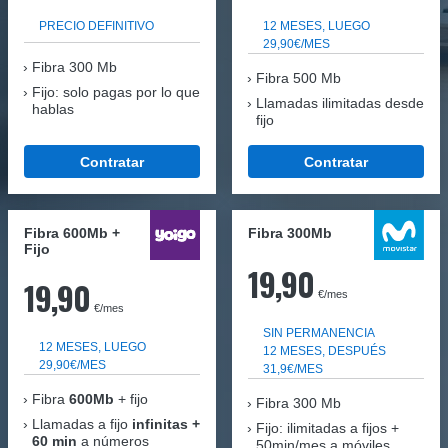
PRECIO DEFINITIVO
12 MESES, LUEGO
29,90€/MES
Fibra
300 Mb
Fibra 500 Mb
Fijo: solo pagas por lo que
Llamadas ilimitadas desde
hablas
fijo
Contratar
Contratar
Fibra 600Mb +
Fibra 300Mb
Fijo
19,90
19,90
€/mes
€/mes
SIN PERMANENCIA
12 MESES, LUEGO
12 MESES, DESPUÉS
29,90€/MES
31,9€/MES
Fibra
600Mb
+ fijo
Fibra
300 Mb
Llamadas a fijo
infinitas +
Fijo: ilimitadas a fijos +
60 min
a números
50min/mes a móviles