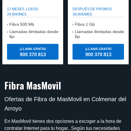
12 MESES, LUEGO
DESPUÉS DE PROMOS:
29,90€/MES
39,90€/MES
Fibra 500 Mb
Fibra 1 Gb
Llamadas ilimitadas desde
Llamadas ilimitadas desde
fijo
fijo
¡LLAMA GRATIS!
¡LLAMA GRATIS!
900 370 813
900 370 813
Fibra MasMovil
Ofertas de Fibra de MasMovil en Colmenar del
Arroyo
En MasMovil tienes dos opciones a escoger a la hora de
contratar Internet para tu hogar.. Según tus necesidades