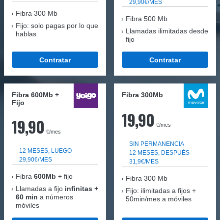
29,90€/MES
Fibra
300 Mb
Fibra 500 Mb
Fijo: solo pagas por lo que
Llamadas ilimitadas desde
hablas
fijo
Contratar
Contratar
Fibra 600Mb +
Fibra 300Mb
Fijo
19,90
19,90
€/mes
€/mes
SIN PERMANENCIA
12 MESES, LUEGO
12 MESES, DESPUÉS
29,90€/MES
31,9€/MES
Fibra
600Mb
+ fijo
Fibra
300 Mb
Llamadas a fijo
infinitas +
Fijo: ilimitadas a fijos +
60 min
a números
50min/mes a móviles
móviles