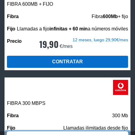
FIBRA 600MB + FIJO
Fibra
600Mb
+ fijo
Llamadas a fijo
infinitas + 60 min
a números móviles
12 meses, luego 29,90€/mes
19,90
€/mes
CONTRATAR
FIBRA 300 MBPS
300 Mb
Llamadas ilimitadas desde fijo